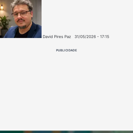
David Pires Paz
31/05/2026 - 17:15
Follow
Mande
on
um
PUBLICIDADE
X
e-
mail