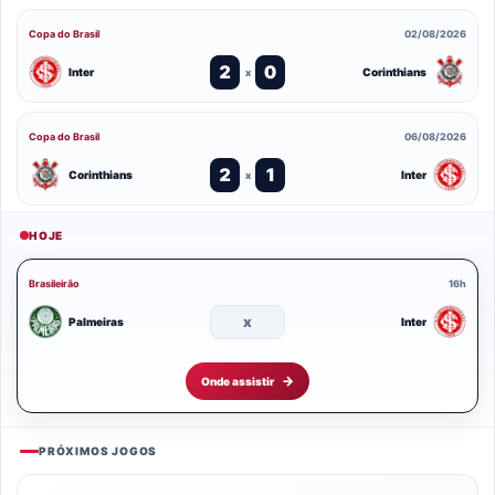
Copa do Brasil
02/08/2026
2
0
Inter
Corinthians
x
Copa do Brasil
06/08/2026
2
1
Corinthians
Inter
x
HOJE
Brasileirão
16h
x
Palmeiras
Inter
Onde assistir
PRÓXIMOS JOGOS