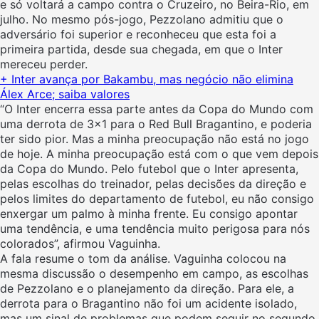
e só voltará a campo contra o Cruzeiro, no Beira-Rio, em
julho. No mesmo pós-jogo, Pezzolano admitiu que o
adversário foi superior e reconheceu que esta foi a
primeira partida, desde sua chegada, em que o Inter
mereceu perder.
+ Inter avança por Bakambu, mas negócio não elimina
Álex Arce; saiba valores
“O Inter encerra essa parte antes da Copa do Mundo com
uma derrota de 3×1 para o Red Bull Bragantino, e poderia
ter sido pior. Mas a minha preocupação não está no jogo
de hoje. A minha preocupação está com o que vem depois
da Copa do Mundo. Pelo futebol que o Inter apresenta,
pelas escolhas do treinador, pelas decisões da direção e
pelos limites do departamento de futebol, eu não consigo
enxergar um palmo à minha frente. Eu consigo apontar
uma tendência, e uma tendência muito perigosa para nós
colorados”, afirmou Vaguinha.
A fala resume o tom da análise. Vaguinha colocou na
mesma discussão o desempenho em campo, as escolhas
de Pezzolano e o planejamento da direção. Para ele, a
derrota para o Bragantino não foi um acidente isolado,
mas um sinal de problemas que podem seguir no segundo