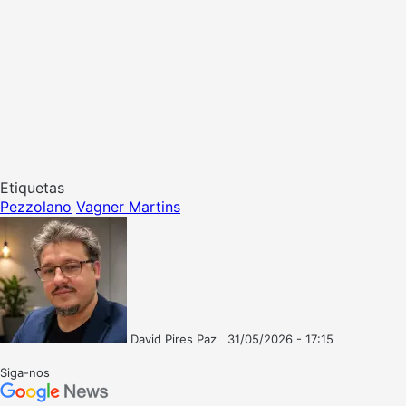
Etiquetas
Pezzolano
Vagner Martins
David Pires Paz
31/05/2026 - 17:15
Follow
Mande
on
um
Siga-nos
X
e-