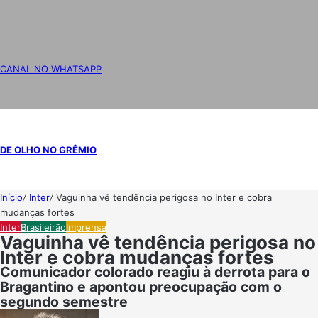
CANAL NO WHATSAPP
DE OLHO NO GRÊMIO
Início
/
Inter
/
Vaguinha vê tendência perigosa no Inter e cobra
mudanças fortes
Inter
Brasileirão
Imprensa
Vaguinha vê tendência perigosa no
Inter e cobra mudanças fortes
Comunicador colorado reagiu à derrota para o
Bragantino e apontou preocupação com o
segundo semestre