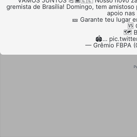
VAMOS JUNTOS 💪🏾🇪🇪 Nosso novo zagu
gremista de Brasília! Domingo, tem amistoso
apoio nas
🎫 Garante teu lugar 
🆚 
🗺️ 
🏟️… pic.twit
— Grêmio FBPA 
P