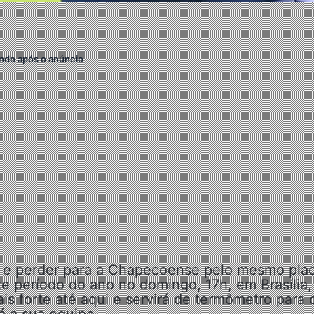
ndo após o anúncio
1 e perder para a Chapecoense pelo mesmo plac
te período do ano no domingo, 17h, em Brasília,
is forte até aqui e servirá de termômetro para 
á a sua equipe.