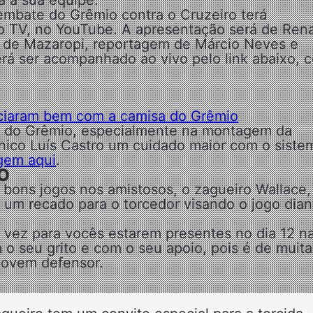
embate do Grêmio contra o Cruzeiro terá
io TV, no YouTube. A
apresentação será de Ren
os de Mazaropi, reportagem de Márcio Neves e
rá ser acompanhado ao vivo pelo link abaixo, 
niciaram bem com a camisa do Grêmio
e do Grêmio, especialmente na montagem da
cnico Luís Castro um cuidado maior com o siste
gem aqui
.
O
bons jogos nos amistosos, o zagueiro Wallace,
um recado para o torcedor visando o jogo dian
a vez para vocês estarem presentes no dia 12 n
o seu grito e com o seu apoio, pois é de muita
 jovem defensor.