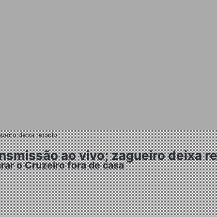
gueiro deixa recado
nsmissão ao vivo; zagueiro deixa r
arar o Cruzeiro fora de casa