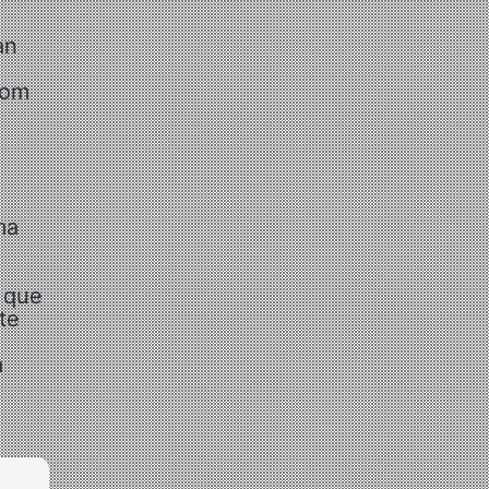
an
com
ma
 que
te
a