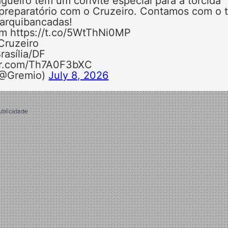
eiro tem um convite especial para a torcida
 preparatório com o Cruzeiro. Contamos com o 
 arquibancadas!
em https://t.co/5WtThNi0MP
Cruzeiro
Brasília/DF
ter.com/Th7A0F3bXC
(@Gremio)
July 8, 2026
ublicidade