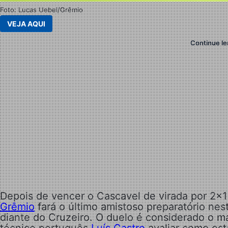
Foto: Lucas Uebel/Grêmio
VEJA AQUI
Continue le
Depois de vencer o Cascavel de virada por 2×
Grêmio
fará o último amistoso preparatório nes
diante do Cruzeiro. O duelo é considerado o ma
técnico português
Luís Castro
avaliar como est