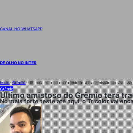
CANAL NO WHATSAPP
DE OLHO NO INTER
Início
/
Grêmio
/
Último amistoso do Grêmio terá transmissão ao vivo; za
Grêmio
Último amistoso do Grêmio terá tra
No mais forte teste até aqui, o Tricolor vai enc