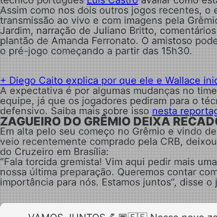
Assim como nos dois outros jogos recentes, o 
transmissão ao vivo e com imagens pela Grêm
Jardim, narração de Juliano Britto, comentári
plantão de Amanda Ferronato.
O amistoso pode
o pré-jogo começando a partir das 15h30.
+ Diego Caito explica por que ele e Wallace i
A expectativa é por algumas mudanças no tim
equipe, já que os jogadores pediram para o té
defensivo. Saiba mais sobre isso
nesta reporta
ZAGUEIRO DO GRÊMIO DEIXA RECAD
Em alta pelo seu começo no Grêmio e vindo de 
veio recentemente comprado pela CRB, deixou 
do Cruzeiro em Brasília:
“Fala torcida gremista! Vim aqui pedir mais um
nossa última preparação. Queremos contar com 
importância para nós. Estamos juntos”, disse o