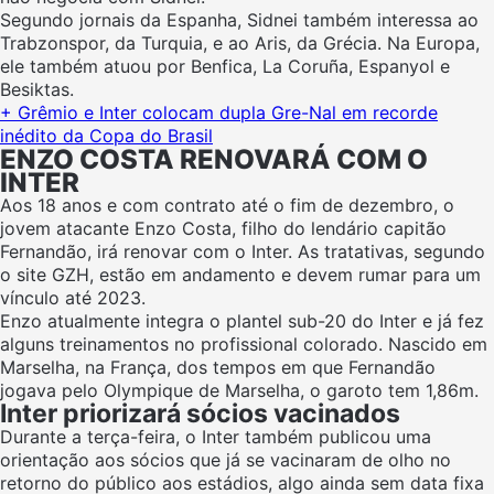
Segundo jornais da Espanha, Sidnei também interessa ao
Trabzonspor, da Turquia, e ao Aris, da Grécia. Na Europa,
ele também atuou por Benfica, La Coruña, Espanyol e
Besiktas.
+ Grêmio e Inter colocam dupla Gre-Nal em recorde
inédito da Copa do Brasil
ENZO COSTA RENOVARÁ COM O
INTER
Aos 18 anos e com contrato até o fim de dezembro, o
jovem atacante Enzo Costa, filho do lendário capitão
Fernandão, irá renovar com o Inter. As tratativas, segundo
o site GZH, estão em andamento e devem rumar para um
vínculo até 2023.
Enzo atualmente integra o plantel sub-20 do Inter e já fez
alguns treinamentos no profissional colorado. Nascido em
Marselha, na França, dos tempos em que Fernandão
jogava pelo Olympique de Marselha, o garoto tem 1,86m.
Inter priorizará sócios vacinados
Durante a terça-feira, o Inter também publicou uma
orientação aos sócios que já se vacinaram de olho no
retorno do público aos estádios, algo ainda sem data fixa