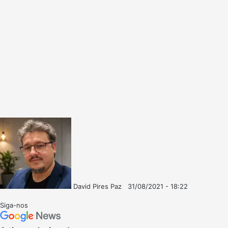
David Pires Paz
31/08/2021 - 18:22
Follow
Mande
on
um
Siga-nos
X
e-
mail