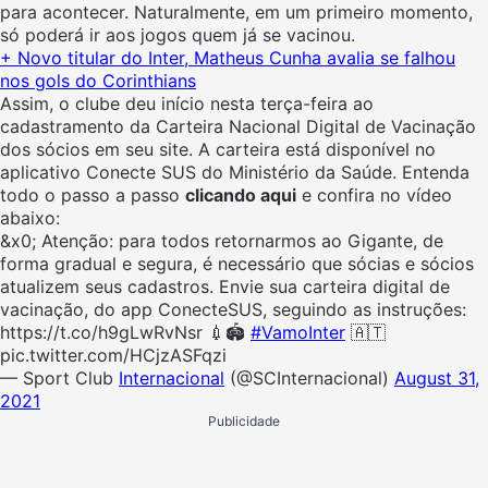
para acontecer. Naturalmente, em um primeiro momento,
só poderá ir aos jogos quem já se vacinou.
+ Novo titular do Inter, Matheus Cunha avalia se falhou
nos gols do Corinthians
Assim, o clube deu início nesta terça-feira ao
cadastramento da Carteira Nacional Digital de Vacinação
dos sócios em seu site. A carteira está disponível no
aplicativo Conecte SUS do Ministério da Saúde. Entenda
todo o passo a passo
clicando aqui
e confira no vídeo
abaixo:
&x0;️ Atenção: para todos retornarmos ao Gigante, de
forma gradual e segura, é necessário que sócias e sócios
atualizem seus cadastros. Envie sua carteira digital de
vacinação, do app ConecteSUS, seguindo as instruções:
https://t.co/h9gLwRvNsr 💉🏟️
#VamoInter
🇦🇹
pic.twitter.com/HCjzASFqzi
— Sport Club
Internacional
(@SCInternacional)
August 31,
2021
Publicidade