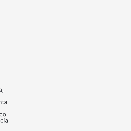
a,
nta
.
nco
cia