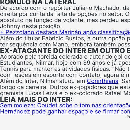
RÔMULO NA LATERAL
De acordo com o repórter Juliano Machado, da 
direita por conta da falta de opções no setor.
absoluto na função de volante, mas perdeu e
Johnny nesta posição.
+ Pezzolano destaca Maripán após classificaçã
Além do titular Fabricio Bustos, a outra opção
ter sequência com Mano, embora também possa
EX-ATACANTE DO INTER EM OUTRO 
Adorado pela torcida colorada e autor do gol 
Estudiantes, Nilmar, hoje com 39 anos e já a
Tennis para manter as atividades físicas. “Não
com lesões em esporte com contato, agora é ma
Além do Inter, Nilmar atuou em
Corinthians
, Sa
longo da carreira. Outros ex-jogadores que es
gremista Lucas Leiva e o ex-colorado Rafael M
LEIA MAIS DO INTER:
Sem moleza: Coudet sobe o tom nas orientações
Hernández pode ganhar espaço e se firmar com
P