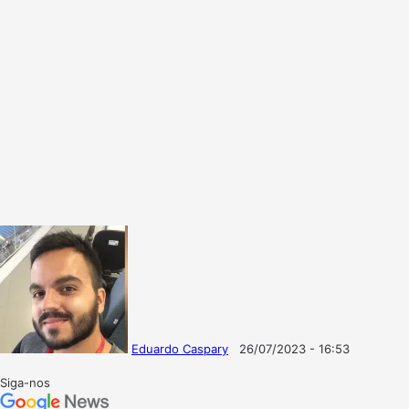
Eduardo Caspary
26/07/2023 - 16:53
Follow
Mande
on
um
Siga-nos
X
e-