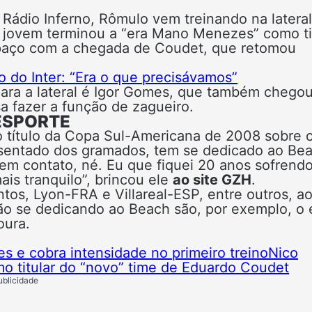
Rádio Inferno, Rômulo vem treinando na lateral
 O jovem terminou a “era Mano Menezes” como ti
spaço com a chegada de Coudet, que retomou
o do Inter: “Era o que precisávamos”
 para a lateral é Igor Gomes, que também chegou
 fazer a função de zagueiro.
ESPORTE
do título da Copa Sul-Americana de 2008 sobre 
posentado dos gramados, tem se dedicado ao Be
 tem contato, né. Eu que fiquei 20 anos sofrend
is tranquilo”, brincou ele
ao site GZH
.
ntos, Lyon-FRA e Villareal-ESP, entre outros, a
tão se dedicando ao Beach são, por exemplo, o 
oura.
 e cobra intensidade no primeiro treino
Nico
o titular do “novo” time de Eduardo Coudet
ublicidade