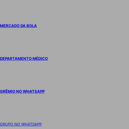
MERCADO DA BOLA
DEPARTAMENTO MÉDICO
GRÊMIO NO WHATSAPP
GRUPO NO WHATSAPP