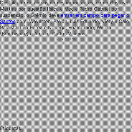
Desfalcado de alguns nomes importantes, como Gustavo
Martins por questão física e Mec e Pedro Gabriel por
suspensão, o Grêmio deve
entrar em campo para pegar o
Santos
com: Weverton; Pavón, Luis Eduardo, Viery e Caio
Paulista; Léo Pérez e Noriega; Enamorado, Willian
(Braithwaite) e Amuzu; Carlos Vinícius.
Publicidade
Etiquetas