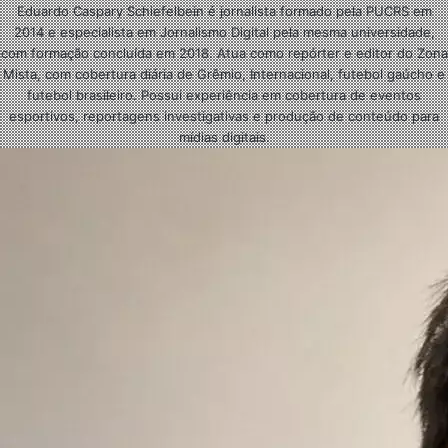
Eduardo Caspary Schiefelbein é jornalista formado pela PUCRS em
2014 e especialista em Jornalismo Digital pela mesma universidade,
com formação concluída em 2018. Atua como repórter e editor do Zona
Mista, com cobertura diária de Grêmio, Internacional, futebol gaúcho e
futebol brasileiro. Possui experiência em cobertura de eventos
esportivos, reportagens investigativas e produção de conteúdo para
mídias digitais.