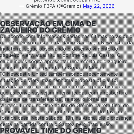
— Grêmio FBPA (@Gremio)
May 22, 2026
OBSERVAÇÃO EM CIMA DE
ZAGUEIRO DO GRÊMIO
De acordo com informações dadas nas últimas horas pelo
repórter Geison Lisboa, da Rádio Gaúcha, o Newcastle, da
Inglaterra, segue observando o desenvolvimento do
zagueiro Viery, atual titular do time de Luís Castro. O
clube inglês cogita apresentar uma oferta pelo zagueiro
canhoto durante a parada da Copa do Mundo.
“O Newcastle United também sondou recentemente a
situação de Viery, mas nenhuma proposta oficial foi
enviada ao Grêmio até o momento. A expectativa é de
que as conversas sejam intensificadas com a reabertura
da janela de transferências”, relatou o jornalista.
Viery se firmou no time titular do Grêmio na reta final do
Gauchão, inclusive com gol na semi diante do Juventude
fora de casa. Neste sábado, 19h, na Arena, ele é presença
certa na partida contra o Santos pelo Brasileirão.
PROVÁVEL TIME DO GRÊMIO