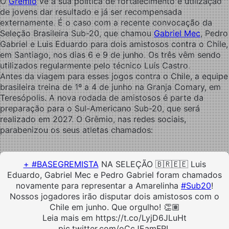
O
Grêmio
vê a sua política de fortalecimento e utilização
de jovens dar resultado e já ser recompensada
externamente. É o caso com a recente convocação da
Seleção Brasileira Sub-20, que chamou
Gabriel Mec
, Pedro
Gabriel e Luis Eduardo para dois amistosos contra o Chile,
em Santiago, nos dias 6 e 9 de junho. Os três vêm sendo
utilizados regularmente pelo técnico Luís Castro.
Antes da viagem para esses jogos contra o Chile, a equipe
brasileira treina de 1º a 4 de junho na Granja Comary, em
Teresópolis. A nova rodada de amistosos é parte da
preparação para o Sul-Americano Sub-20, que será
realizado em 2027. O Grêmio, nas redes sociais,
parabenizou os seus atletas chamados:
+ #BASEGREMISTA
NA SELEÇÃO 🇧🇷🇪🇪 Luis
Eduardo, Gabriel Mec e Pedro Gabriel foram chamados
novamente para representar a Amarelinha
#Sub20
!
Nossos jogadores irão disputar dois amistosos com o
Chile em junho. Que orgulho! 👏🏽
Leia mais em https://t.co/LyjD6JLuHt
pic.twitter.com/oCcJEamFRL