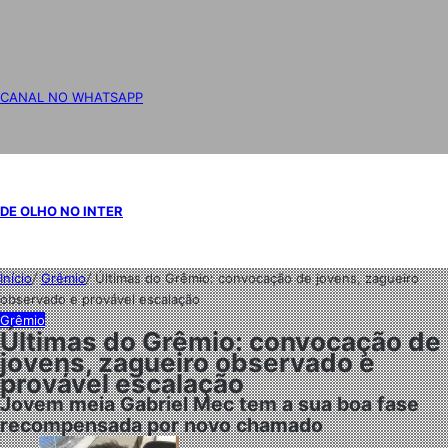
CANAL NO WHATSAPP
DE OLHO NO INTER
Início
/
Grêmio
/
Últimas do Grêmio: convocação de jovens, zagueiro
observado e provável escalação
Grêmio
Últimas do Grêmio: convocação de
jovens, zagueiro observado e
provável escalação
Jovem meia Gabriel Mec tem a sua boa fase
recompensada por novo chamado