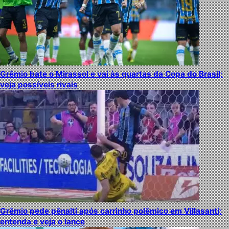
Grêmio bate o Mirassol e vai às quartas da Copa do Brasil;
veja possíveis rivais
Grêmio pede pênalti após carrinho polêmico em Villasanti;
entenda e veja o lance