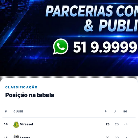
CLASSIFICAÇÃO
Posição na tabela
#
CLUBE
P
J
SG
14
Mirassol
23
20
-4
15
Santos
22
20
-4