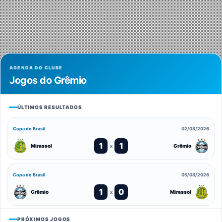
AGENDA DO CLUBE
Jogos do Grêmio
ÚLTIMOS RESULTADOS
Copa do Brasil
02/08/2026
1
1
Mirassol
Grêmio
x
Copa do Brasil
05/08/2026
1
0
Grêmio
Mirassol
x
PRÓXIMOS JOGOS