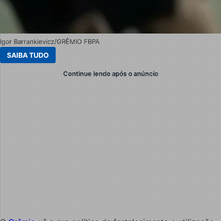
Igor Barrankievicz/GRÊMIO FBPA
SAIBA TUDO
Continue lendo após o anúncio