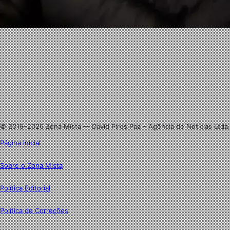
Facebook
X
Linkedin
Instagram
© 2019–2026 Zona Mista — David Pires Paz – Agência de Notícias Ltda.
Página inicial
Sobre o Zona Mista
Política Editorial
Política de Correções