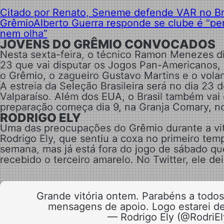
Citado por Renato, Seneme defende VAR no Bra
Grêmio
Alberto Guerra responde se clube é “per
nem olha”
JOVENS DO GRÊMIO CONVOCADOS
Nesta sexta-feira, o técnico Ramon Menezes di
23 que vai disputar os Jogos Pan-Americanos, 
o Grêmio, o zagueiro Gustavo Martins e o vola
A estreia da Seleção Brasileira será no dia 23
Valparaíso. Além dos EUA, o Brasil também vai
preparação começa dia 9, na Granja Comary, no
RODRIGO ELY
Uma das preocupações do Grêmio durante a vitó
Rodrigo Ely, que sentiu a coxa no primeiro temp
semana, mas já está fora do jogo de sábado que
recebido o terceiro amarelo. No Twitter, ele 
Grande vitória ontem. Parabéns a todos
mensagens de apoio. Logo estarei de
— Rodrigo Ely (@RodriEl