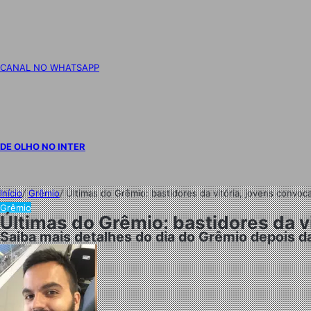
CANAL NO WHATSAPP
DE OLHO NO INTER
Início
/
Grêmio
/
Últimas do Grêmio: bastidores da vitória, jovens conv
Grêmio
Últimas do Grêmio: bastidores da 
Saiba mais detalhes do dia do Grêmio depois da