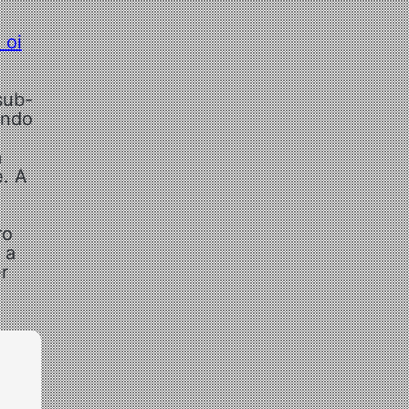
 oi
sub-
ando
m
e. A
ro
 a
r