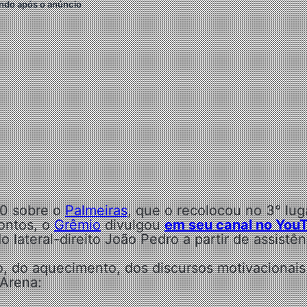
ndo após o anúncio
×0 sobre o
Palmeiras
, que o recolocou no 3° lug
ontos, o
Grêmio
divulgou
em seu canal no You
 lateral-direito João Pedro a partir de assistên
, do aquecimento, dos discursos motivacionais
 Arena: