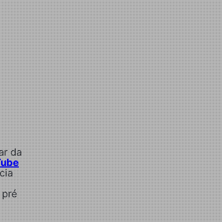
ar da
Tube
cia
 pré