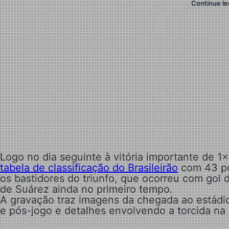
Continue le
Logo no dia seguinte à vitória importante de 1
tabela de classificação do Brasileirão
com 43 p
os bastidores do triunfo, que ocorreu com gol do
de Suárez ainda no primeiro tempo.
A gravação traz imagens da chegada ao estádio
e pós-jogo e detalhes envolvendo a torcida na