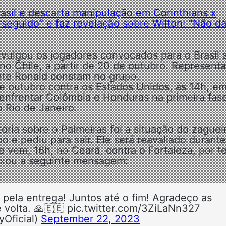
sil e descarta manipulação em Corinthians x
seguido” e faz revelação sobre Wilton: “Não dá
vulgou os jogadores convocados para o Brasil 
no Chile, a partir de 20 de outubro. Represent
nte Ronald constam no grupo.
 de outubro contra os Estados Unidos, às 14h, e
 enfrentar Colômbia e Honduras na primeira fas
 Rio de Janeiro.
ria sobre o Palmeiras foi a situação do zaguei
o e pediu para sair. Ele será reavaliado durante
 vem, 16h, no Ceará, contra o Fortaleza, por te
deixou a seguinte mensagem:
 pela entrega! Juntos até o fim! Agradeço as
 volta. 🙏🇪🇪 pic.twitter.com/3ZiLaNn327
yOficial)
September 22, 2023