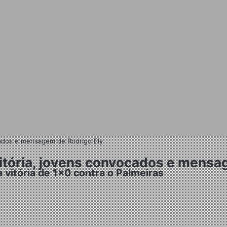
ocados e mensagem de Rodrigo Ely
vitória, jovens convocados e mensa
 vitória de 1x0 contra o Palmeiras