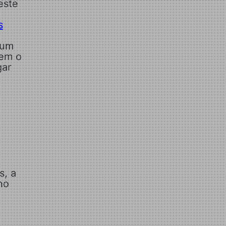
este
s
 um
bem o
gar
s, a
no