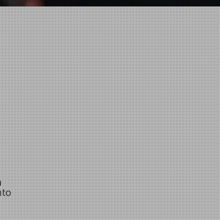
a
nto