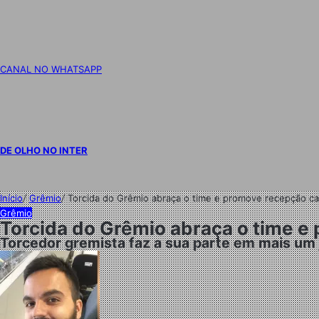
CANAL NO WHATSAPP
DE OLHO NO INTER
Início
/
Grêmio
/
Torcida do Grêmio abraça o time e promove recepção ca
Grêmio
Torcida do Grêmio abraça o time e
Torcedor gremista faz a sua parte em mais um j