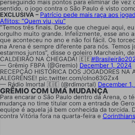
perseguindo mais pontos para eliminar de vez 
sentido, o jogo contra o São Paulo é visto como
EXCLUSIVA –
Patrício pede mais raça aos joga
Aflitos: “Quem viu, viu”
“Temos três finais. Desde que cheguei aqui, eu
orgulho muito grande. Infelizmente, esse ano
que aconteceu no ano e não foi fácil. Os torce
na Arena é sempre diferente para nós. Temos 
estarmos juntos”, disse o goleiro Marchesín, de
CALDEIRÃO NA CHEGADA! 🇪🇪
#Brasileirão20
— Grêmio FBPA (@Gremio)
December 1, 2024
RECEPÇÃO HISTÓRICA DOS JOGADORES NA A
ALEGRENSE! pic.twitter.com/oIno63GZx4
— Rádio Imortal 🇪🇪 (@rdimortal)
December 1,
GRÊMIO COM UMA MUDANÇA
Para encarar o São Paulo dentro da Arena, o 
mudança no time titular com a entrada de Gero
equipe é aquela já bem conhecida da torcida. 
contra Vitória fora na quarta-feira e
Corinthian
P