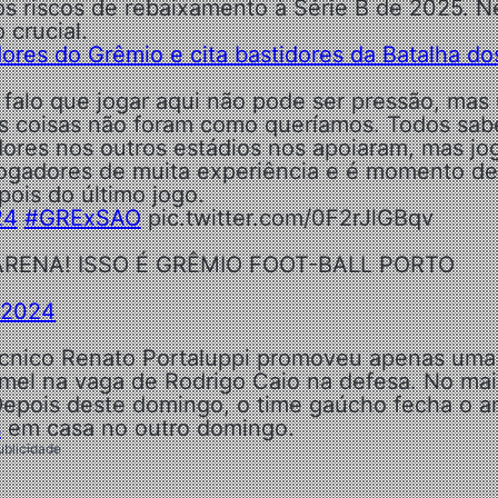
os riscos de rebaixamento à Série B de 2025. N
 crucial.
dores do Grêmio e cita bastidores da Batalha do
 falo que jogar aqui não pode ser pressão, mas
 as coisas não foram como queríamos. Todos sa
dores nos outros estádios nos apoiaram, mas jo
jogadores de muita experiência e é momento de
pois do último jogo.
24
#GRExSAO
pic.twitter.com/0F2rJlGBqv
RENA! ISSO É GRÊMIO FOOT-BALL PORTO
 2024
técnico Renato Portaluppi promoveu apenas uma
mel na vaga de Rodrigo Caio na defesa. No mai
Depois deste domingo, o time gaúcho fecha o a
s
em casa no outro domingo.
ublicidade