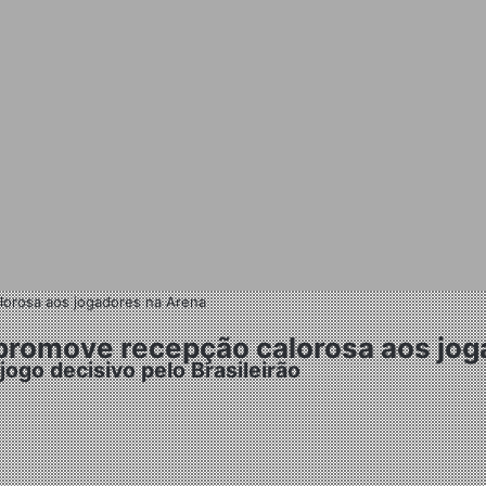
lorosa aos jogadores na Arena
 promove recepção calorosa aos jo
ogo decisivo pelo Brasileirão