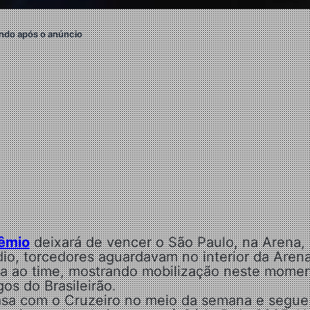
ndo após o anúncio
êmio
deixará de vencer o São Paulo, na Arena,
io, torcedores aguardavam no interior da Aren
sa ao time, mostrando mobilização neste mome
os do Brasileirão.
sa com o Cruzeiro no meio da semana e segue