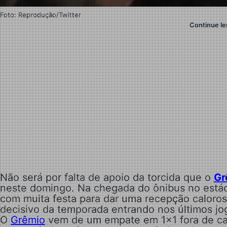
Foto: Reprodução/Twitter
Continue le
Não será por falta de apoio da torcida que o
Gr
neste domingo. Na chegada do ônibus no estád
com muita festa para dar uma recepção caloro
decisivo da temporada entrando nos últimos jog
O
Grêmio
vem de um empate em 1×1 fora de ca