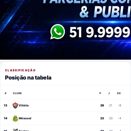
CLASSIFICAÇÃO
Posição na tabela
#
CLUBE
P
J
SG
13
Vitória
26
21
-9
14
Mirassol
23
20
-4