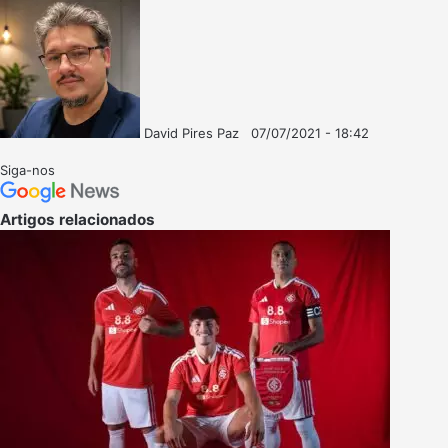
David Pires Paz
07/07/2021 - 18:42
Follow
Mande
on
um
Siga-nos
X
e-
mail
Artigos relacionados