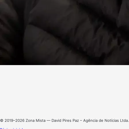
Facebook
X
Linkedin
Instagram
© 2019–2026 Zona Mista — David Pires Paz – Agência de Notícias Ltda.