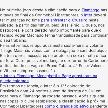
No primeiro jogo desde a eliminação para o
Flamengo
nas
oitavas de final da Conmebol Libertadores, o
Inter
deverá
ter mudanças no time
para enfrentar o Cruzeiro
neste
sábado, a partir das 18h30, pelo Brasileirão. O duelo, nos
bastidores, é considerado muito importante para que o
técnico Roger Machado tenha tranquilidade para continuar
o seu trabalho.
Pelas informações apuradas nesta sexta-feira, o volante
Thiago Maia não viajou com a delegação e será desfalque.
Ele tem dores musculares no adutor da coxa direita e fica
de fora. Outra possível mudança é o retorno de Carbonero
à titularidade na vaga de Bruno Tabata. Já Enner Valencia
e Vitinho cumprem suspensão.
+
Inter x Flamengo: Meneghetti e Bagé apostaram na
queda colorada
Em termos de tabela, o Inter é o 12° colocado do
Brasileirão com 24 pontos e vem de derrota de 3×1 em
casa para o Flamengo na rodada passada. Após a queda
nas copas, o clube estabeleceu a classificação à próxima
Conmebol Libertadores
como o grande objetivo
pendente