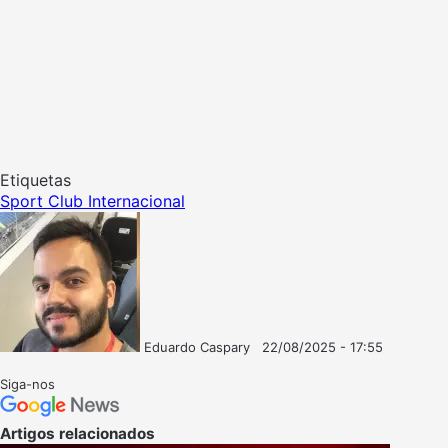
Etiquetas
Sport Club Internacional
Eduardo Caspary
22/08/2025 - 17:55
Follow
Mande
on
um
Siga-nos
X
e-
mail
Artigos relacionados