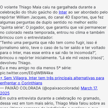
O volante Thiago Maia caiu na gargalhada durante a
celebração do título gaúcho do
Inter
ao ser abordado pelo
repórter William Jacques, do canal 4D Esportes, que fez
algumas perguntas de duplo sentido no melhor estilo
“quinta série”. O jogador, que garantiu que vai permanecer
no colorado nesta temporada, entrou no clima e também
brincou com o entrevistador:
“Tenho uma pergunta que não tem como fugir, isso é
jornalismo sério, teve o caso de tu ter saído e ter voltado
para o Inter, mas esse entra e sai não te incomoda?”,
brincou o repórter inicialmente. “Lá ele mil vezes (risos)”,
devolveu Thiago.
Eu e meu amigo no dia menos 5ª série:
pic.twitter.com/EEqIWBW4ke
+ Sem Villagra, Inter tem três principais alternativas para
enfrentar o Corinthians
— PAIXÃO COLORADA (@opaixaocolorada)
March 17,
2025
Em outra entrevista durante a celebração no gramado,
dessa vez em tom mais sério, Thiago Maia falou sobre as