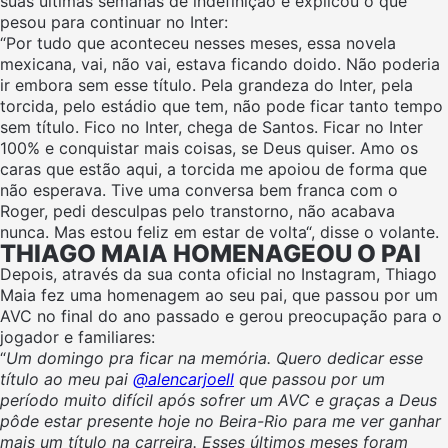
suas últimas semanas de indefinição e explicou o que
pesou para continuar no Inter:
“
Por tudo que aconteceu nesses meses, essa novela
mexicana, vai, não vai, estava ficando doido. Não poderia
ir embora sem esse título. Pela grandeza do Inter, pela
torcida, pelo estádio que tem, não pode ficar tanto tempo
sem título.
Fico no Inter, chega de Santos
. Ficar no Inter
100% e conquistar mais coisas, se Deus quiser. Amo os
caras que estão aqui, a torcida me apoiou de forma que
não esperava. Tive uma conversa bem franca com o
Roger, pedi desculpas pelo transtorno, não acabava
nunca. Mas estou feliz em estar de volta
“, disse o volante.
THIAGO MAIA HOMENAGEOU O PAI
Depois, através da sua conta oficial no Instagram, Thiago
Maia fez uma homenagem ao seu pai, que passou por um
AVC no final do ano passado e gerou preocupação para o
jogador e familiares:
“
Um domingo pra ficar na memória. Quero dedicar esse
título ao meu pai
@alencarjoell
que passou por um
período muito difícil após sofrer um AVC e graças a Deus
pôde estar presente hoje no Beira-Rio para me ver ganhar
mais um título na carreira. Esses últimos meses foram