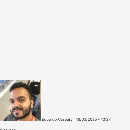
Eduardo Caspary
18/03/2025 - 13:27
Follow
Mande
on
um