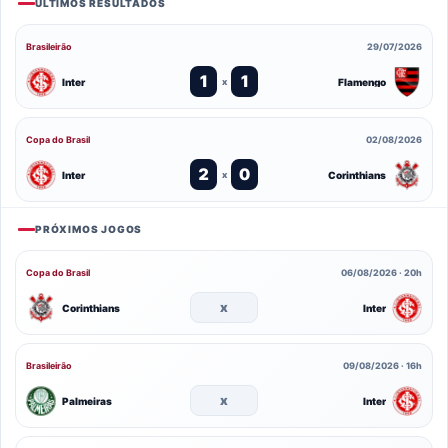
ÚLTIMOS RESULTADOS
Brasileirão
29/07/2026
1
1
Inter
Flamengo
x
Copa do Brasil
02/08/2026
2
0
Inter
Corinthians
x
PRÓXIMOS JOGOS
Copa do Brasil
06/08/2026 · 20h
x
Corinthians
Inter
Brasileirão
09/08/2026 · 16h
x
Palmeiras
Inter