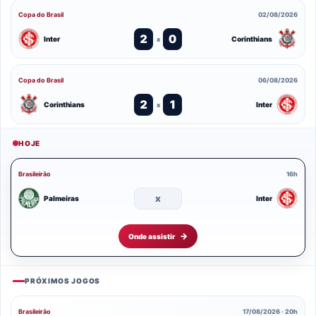
Copa do Brasil
02/08/2026
2
0
Inter
Corinthians
x
Copa do Brasil
06/08/2026
2
1
Corinthians
Inter
x
HOJE
Brasileirão
16h
x
Palmeiras
Inter
Onde assistir
PRÓXIMOS JOGOS
Brasileirão
17/08/2026 · 20h