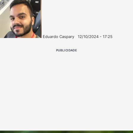
Eduardo Caspary
12/10/2024 - 17:25
Follow
Mande
on
um
PUBLICIDADE
X
e-
mail