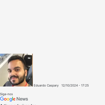
Eduardo Caspary
12/10/2024 - 17:25
Follow
Mande
on
um
Siga-nos
X
e-
mail