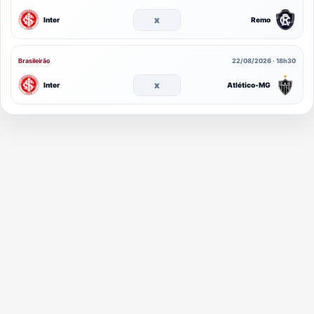
x
Inter
Remo
Brasileirão
22/08/2026 · 18h30
x
Inter
Atlético-MG