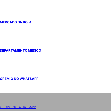
MERCADO DA BOLA
DEPARTAMENTO MÉDICO
GRÊMIO NO WHATSAPP
GRUPO NO WHATSAPP