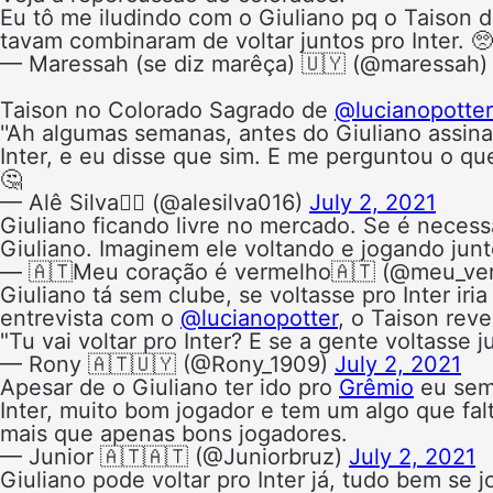
Eu tô me iludindo com o Giuliano pq o Taison 
tavam combinaram de voltar juntos pro Inter. 🥺
— Maressah (se diz marêça) 🇺🇾 (@maressah
Taison no Colorado Sagrado de
@lucianopotter
''Ah algumas semanas, antes do Giuliano assina
Inter, e eu disse que sim. E me perguntou o qu
🤔
— Alê Silva✊🏾 (@alesilva016)
July 2, 2021
Giuliano ficando livre no mercado. Se é necessá
Giuliano. Imaginem ele voltando e jogando jun
— 🇦🇹Meu coração é vermelho🇦🇹 (@meu_ve
Giuliano tá sem clube, se voltasse pro Inter iri
entrevista com o
@lucianopotter
, o Taison rev
"Tu vai voltar pro Inter? E se a gente voltasse j
— Rony 🇦🇹🇺🇾 (@Rony_1909)
July 2, 2021
Apesar de o Giuliano ter ido pro
Grêmio
eu semp
Inter, muito bom jogador e tem um algo que fal
mais que apenas bons jogadores.
— Junior 🇦🇹🇦🇹 (@Juniorbruz)
July 2, 2021
Giuliano pode voltar pro Inter já, tudo bem se