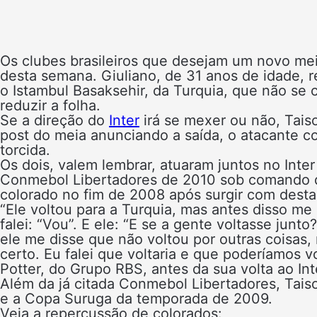
Os clubes brasileiros que desejam um novo mei
desta semana. Giuliano, de 31 anos de idade,
o Istambul Basaksehir, da Turquia, que não se 
reduzir a folha.
Se a direção do
Inter
irá se mexer ou não, Tais
post do meia anunciando a saída, o atacante co
torcida.
Os dois, valem lembrar, atuaram juntos no Inte
Conmebol Libertadores de 2010 sob comando de
colorado no fim de 2008 após surgir com dest
“Ele voltou para a Turquia, mas antes disso me
falei: “Vou”. E ele: “E se a gente voltasse junt
ele me disse que não voltou por outras coisas,
certo. Eu falei que voltaria e que poderíamos vo
Potter, do Grupo RBS, antes da sua volta ao Int
Além da já citada Conmebol Libertadores, Tais
e a Copa Suruga da temporada de 2009.
Veja a repercussão de colorados: