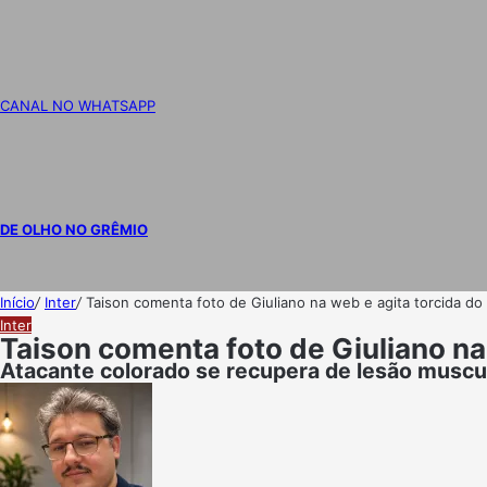
CANAL NO WHATSAPP
DE OLHO NO GRÊMIO
Início
/
Inter
/
Taison comenta foto de Giuliano na web e agita torcida do
Inter
Taison comenta foto de Giuliano na
Atacante colorado se recupera de lesão muscul