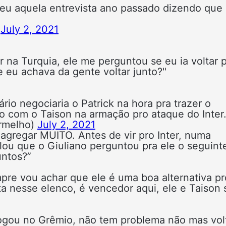
deu aquela entrevista ano passado dizendo que 
)
July 2, 2021
r na Turquia, ele me perguntou se eu ia voltar 
e eu achava da gente voltar junto?"
rio negociaria o Patrick na hora pra trazer o
to com o Taison na armação pro ataque do Inter
rmelho)
July 2, 2021
a agregar MUITO. Antes de vir pro Inter, numa
elou que o Giuliano perguntou pra ele o seguint
untos?”
re vou achar que ele é uma boa alternativa pr
ta nesse elenco, é vencedor aqui, ele e Taison 
 jogou no Grêmio, não tem problema não mas vol