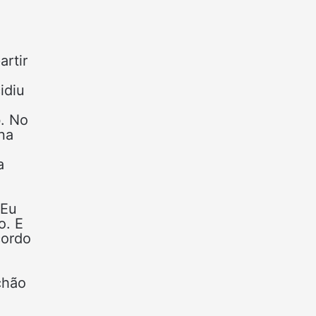
rtir
idiu
b. No
na
a
 Eu
o. E
cordo
chão