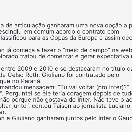
a de articulação ganharam uma nova opção a pa
 rescindiu em comum acordo o contrato com
classificou para as Copas da Europa e assim dec
on já começa a fazer o “meio de campo” na we
lorado tratou de comentar e gerar expectativa 
r entre 2009 e 2010 e se destacaram no título d
 Celso Roth. Giuliano foi contratado pelo
aque no Paraná.
 mandou mensagem: “Tu vai voltar (pro Inter)?”.
o?”. Perguntei se ele teria coragem depois de tud
 não porque não gostava do Inter. Não teve o a
ltar junto”, contou Taison ao jornalista Luciano
er.
on e Giuliano ganharam juntos pelo Inter o Gau