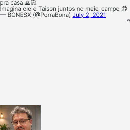
pra casa 🙏🏻
Imagina ele e Taison juntos no meio-campo 😍
— BONESX (@PorraBona)
July 2, 2021
P