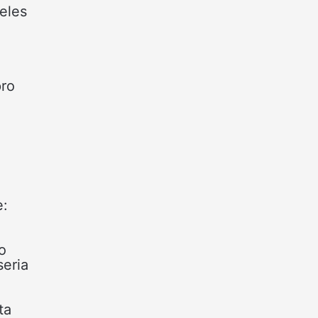
eles
pro
.
e:
o
seria
ta