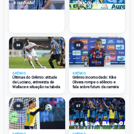
e confusão”
chave” no ano
04
05
GRÊMIO
GRÊMIO
Últimas do Grêmio: atitude
Grêmio incomodado: Kike
de Luciano, entrevista de
Olivera rompe o silêncio e
Wallace e situação na tabela
fala sobre futuro da carreira
06
07