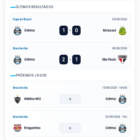
ÚLTIMOS RESULTADOS
Copa do Brasil
05/08/2026
1
0
Grêmio
Mirassol
x
Brasileirão
08/08/2026
2
1
Grêmio
São Paulo
x
PRÓXIMOS JOGOS
Brasileirão
15/08/2026 · 16h30
x
Atlético-MG
Grêmio
Brasileirão
23/08/2026 · 16h
x
Bragantino
Grêmio