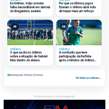
GRÊMIO
GRÊMIO
Ex-Grêmio, Volpi comete
Por que os últimos jogos
falha inacreditável em derrota
fizeram o Grêmio abrir mão
do Bragantino; assista
de trazer mais um reforço
08
09
GRÊMIO
GRÊMIO
O que se diz no Grêmio
A confusão que teve
sobre a situação de Gabriel
participação de Rafinha
Mec dentro do elenco
após o término de Grêmio
2×1 São Paulo
Ranking das últimas 24 horas
Ver todas as notícias
→
Continua depois da propaganda.