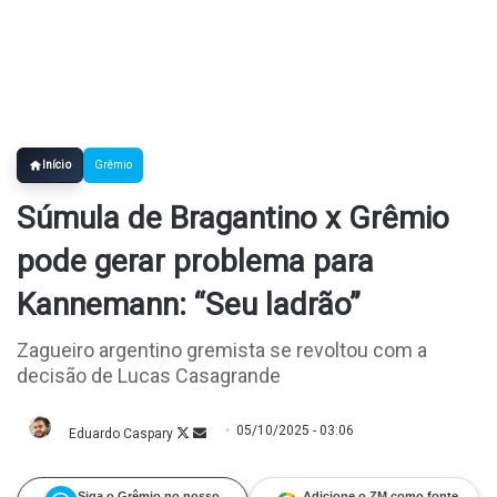
Início
Grêmio
Súmula de Bragantino x Grêmio
pode gerar problema para
Kannemann: “Seu ladrão”
Zagueiro argentino gremista se revoltou com a
decisão de Lucas Casagrande
05/10/2025 - 03:06
Eduardo Caspary
Follow
Mande
on
um
X
e-
mail
Siga o Grêmio no nosso
Adicione o ZM como fonte