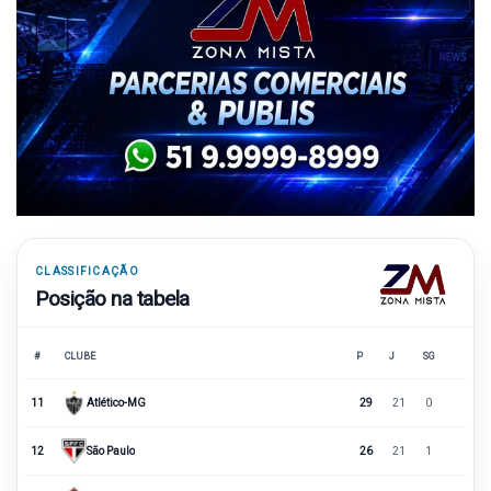
CLASSIFICAÇÃO
Posição na tabela
#
CLUBE
P
J
SG
11
Atlético-MG
29
21
0
12
São Paulo
26
21
1