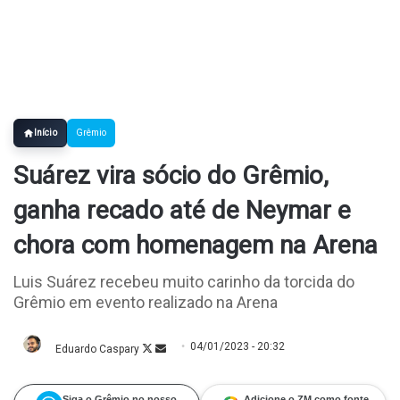
Início
Grêmio
Suárez vira sócio do Grêmio,
ganha recado até de Neymar e
chora com homenagem na Arena
Luis Suárez recebeu muito carinho da torcida do
Grêmio em evento realizado na Arena
04/01/2023 - 20:32
Eduardo Caspary
Follow
Mande
on
um
X
e-
mail
Siga o Grêmio no nosso
Adicione o ZM como fonte