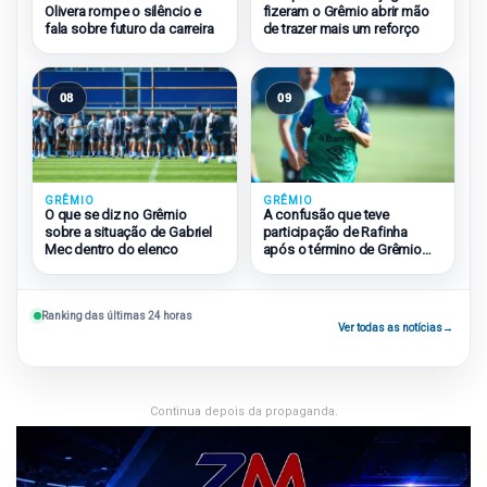
Olivera rompe o silêncio e
fizeram o Grêmio abrir mão
fala sobre futuro da carreira
de trazer mais um reforço
08
09
GRÊMIO
GRÊMIO
O que se diz no Grêmio
A confusão que teve
sobre a situação de Gabriel
participação de Rafinha
Mec dentro do elenco
após o término de Grêmio
2×1 São Paulo
Ranking das últimas 24 horas
Ver todas as notícias
→
Continua depois da propaganda.