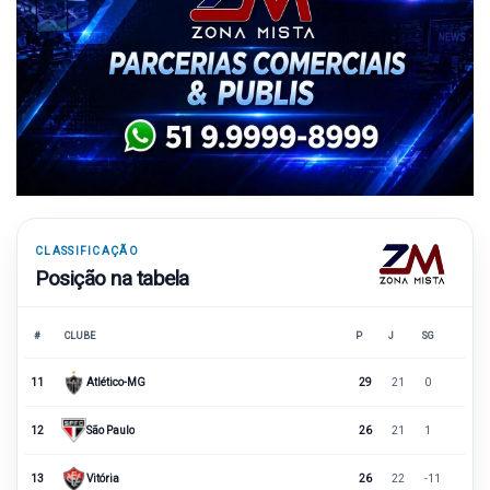
CLASSIFICAÇÃO
Posição na tabela
#
CLUBE
P
J
SG
11
Atlético-MG
29
21
0
12
São Paulo
26
21
1
13
Vitória
26
22
-11