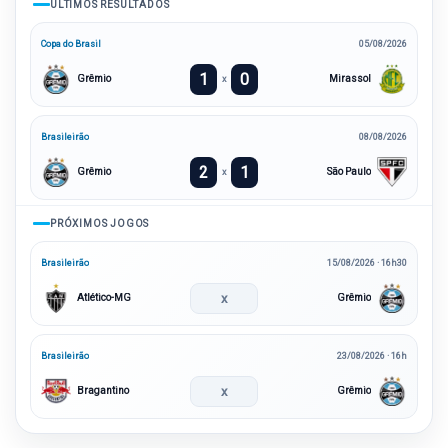
ÚLTIMOS RESULTADOS
Copa do Brasil
05/08/2026
1
0
Grêmio
Mirassol
x
Brasileirão
08/08/2026
2
1
Grêmio
São Paulo
x
PRÓXIMOS JOGOS
Brasileirão
15/08/2026 · 16h30
x
Atlético-MG
Grêmio
Brasileirão
23/08/2026 · 16h
x
Bragantino
Grêmio