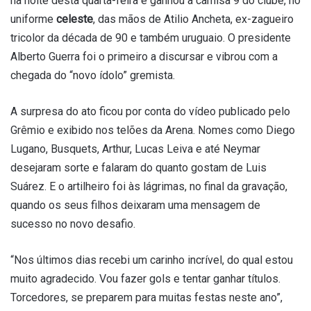
na noite desta quarta-feira e ganhou a camisa 9 do clube, no
uniforme
celeste
, das mãos de Atilio Ancheta, ex-zagueiro
tricolor da década de 90 e também uruguaio. O presidente
Alberto Guerra foi o primeiro a discursar e vibrou com a
chegada do “novo ídolo” gremista.
A surpresa do ato ficou por conta do vídeo publicado pelo
Grêmio e exibido nos telões da Arena. Nomes como Diego
Lugano, Busquets, Arthur, Lucas Leiva e até Neymar
desejaram sorte e falaram do quanto gostam de Luis
Suárez. E o artilheiro foi às lágrimas, no final da gravação,
quando os seus filhos deixaram uma mensagem de
sucesso no novo desafio.
“Nos últimos dias recebi um carinho incrível, do qual estou
muito agradecido. Vou fazer gols e tentar ganhar títulos.
Torcedores, se preparem para muitas festas neste ano”,