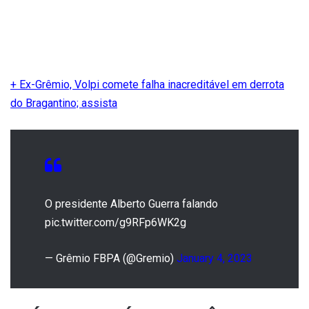
+ Ex-Grêmio, Volpi comete falha inacreditável em derrota
do Bragantino; assista
O presidente Alberto Guerra falando
pic.twitter.com/g9RFp6WK2g
— Grêmio FBPA (@Gremio)
January 4, 2023