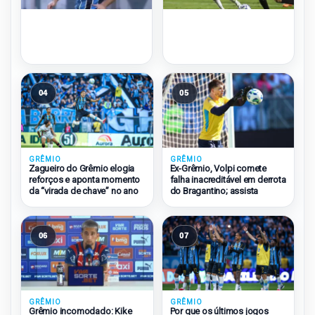
04
05
GRÊMIO
GRÊMIO
Zagueiro do Grêmio elogia
Ex-Grêmio, Volpi comete
reforços e aponta momento
falha inacreditável em derrota
da “virada de chave” no ano
do Bragantino; assista
06
07
GRÊMIO
GRÊMIO
Grêmio incomodado: Kike
Por que os últimos jogos