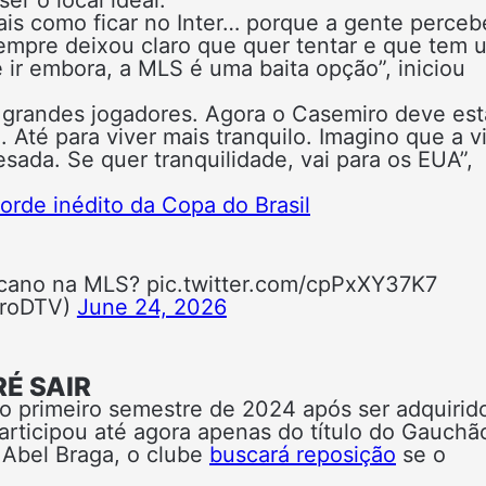
er o local ideal.
 mais como ficar no Inter… porque a gente perceb
 sempre deixou claro que quer tentar e que tem
e ir embora, a MLS é uma baita opção”, iniciou
 grandes jogadores. Agora o Casemiro deve est
 Até para viver mais tranquilo. Imagino que a v
sada. Se quer tranquilidade, vai para os EUA”,
orde inédito da Copa do Brasil
ericano na MLS? pic.twitter.com/cpPxXY37K7
troDTV)
June 24, 2026
É SAIR
 o primeiro semestre de 2024 após ser adquirid
participou até agora apenas do título do Gauchã
 Abel Braga, o clube
buscará reposição
se o