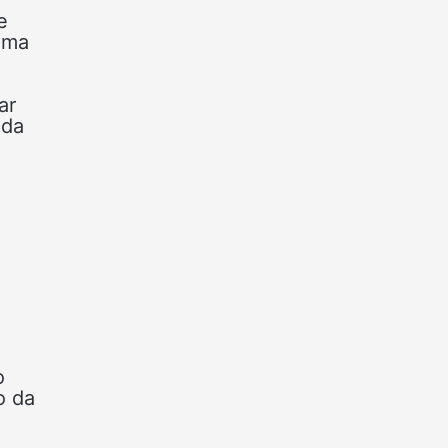
e
 uma
ar
ida
o
o da