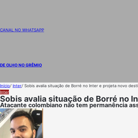
CANAL NO WHATSAPP
DE OLHO NO GRÊMIO
Início
/
Inter
/
Sobis avalia situação de Borré no Inter e projeta novo des
Inter
Sobis avalia situação de Borré no I
Atacante colombiano não tem permanência ass