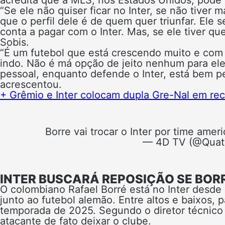
acredita que a MLS, nos Estados Unidos, pode s
“Se ele não quiser ficar no Inter, se não tiver
que o perfil dele é de quem quer triunfar. Ele
conta a pagar com o Inter. Mas, se ele tiver qu
Sobis.
“É um futebol que está crescendo muito e com
indo. Não é má opção de jeito nenhum para ele.
pessoal, enquanto defende o Inter, está bem pe
acrescentou.
+ Grêmio e Inter colocam dupla Gre-Nal em rec
Borre vai trocar o Inter por time am
— 4D TV (@Qua
INTER BUSCARÁ REPOSIÇÃO SE BORR
O colombiano Rafael Borré está no Inter desde
junto ao futebol alemão. Entre altos e baixos, 
temporada de 2025. Segundo o diretor técnico
atacante de fato deixar o clube.