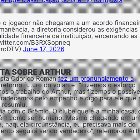
e o jogador não chegaram a um acordo financeir
anência, a diretoria considerou as exigências
alidade financeira da instituição, encerrando as
twitter.com/B3RXSopneq
troDTV)
June 17, 2026
STA SOBRE ARTHUR
emista Odorico Roman
fez um pronunciamento à
retorno futuro do volante: “Fizemos o esforço
os o trabalho do Arthur, mas fizemos o possíve
gradecemos pelo empenho e digo para ele que 
, resumiu.
ria com o Grêmio. O clube que é a minha casa,
ambém como ser humano. Mesmo chegando em u
e, naquela circunstância, eu precisava mais do
nto seguirá sendo verdadeiro”, relembrou Arth