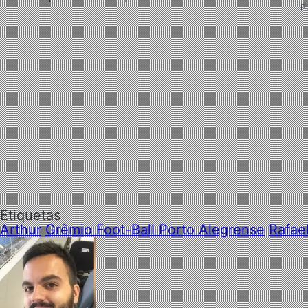
P
Etiquetas
Arthur
Grêmio Foot-Ball Porto Alegrense
Rafae