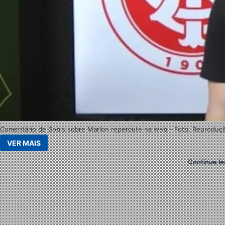
Comentário de Sobis sobre Marlon repercute na web - Foto: Reprodu
VER MAIS
Continue le