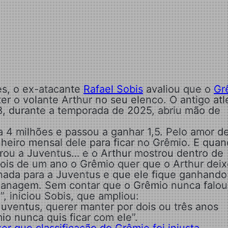
es, o ex-atacante
Rafael Sobis
avaliou que o
Gr
r o volante Arthur no seu elenco. O antigo atl
8, durante a temporada de 2025, abriu mão de
 4 milhões e passou a ganhar 1,5. Pelo amor d
heiro mensal dele para ficar no Grêmio. E quan
rou a Juventus… e o Arthur mostrou dentro de
is de um ano o Grêmio quer que o Arthur deix
nada para a Juventus e que ele fique ganhando
acanagem. Sem contar que o Grêmio nunca falou
, iniciou Sobis, que ampliou:
Juventus, querer manter por dois ou três anos
o nunca quis ficar com ele”.
er que classificação do Grêmio foi injusta