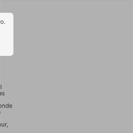
o.
l
as
 onde
m
ur,