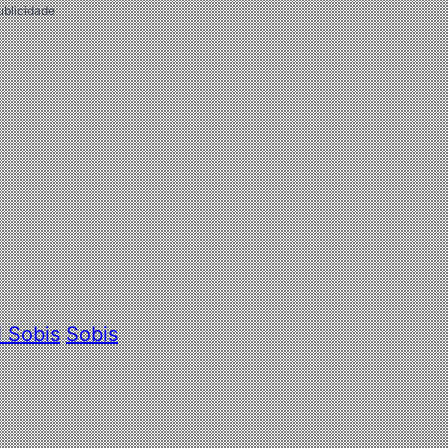
ublicidade
l Sobis
Sobis