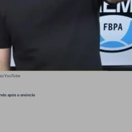
ção/YouTube
ndo após o anúncio