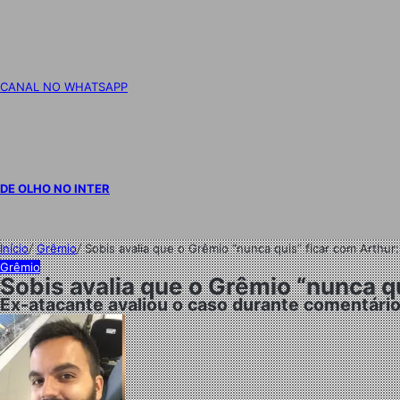
CANAL NO WHATSAPP
DE OLHO NO INTER
Início
/
Grêmio
/
Sobis avalia que o Grêmio “nunca quis” ficar com Arthur
Grêmio
Sobis avalia que o Grêmio “nunca q
Ex-atacante avaliou o caso durante comentário