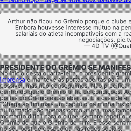
Arthur não ficou no Grêmio porque o clube 
Embora houvesse interesse mútuo na perm
salariais do atleta incompatíveis com a re
negociações. pic.
— 4D TV (@Qua
PRESIDENTE DO GRÊMIO SE MANIFE
No início desta quarta-feira, o presidente gr
imprensa
e manteve as portas abertas para um 
possível, mas não conseguimos. Não precificam
dentro do que o Grêmio tinha de condições. A
portas do Grêmio estão abertas. É a casa dele”
“Chega ao fim mais um capítulo da minha histó
fui formado não apenas como atleta, mas t
momento difícil para o clube, sempre repeti qu
Grêmio do que o Grêmio de mim. E esse sentime
no seu post de despedida nas redes sociais.