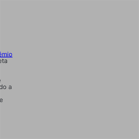
êmio
eta
e
do a
e