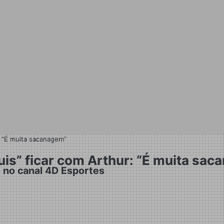
: “É muita sacanagem”
uis” ficar com Arthur: “É muita sa
 no canal 4D Esportes