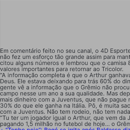
Em comentário feito no seu canal, o 4D Esport
não fez um esforço tão grande assim para mante
citou alguns números e lembrou que o camisa 
valores importantes para retornar ao Tricolor.
“A informação completa é que o Arthur ganhava
Deus. Ele estava deixando para trás 60% do din
gente vê a informação que o Grêmio não procu
campo nesse um ano a sua qualidade. Mas depo
mais dinheiro com a Juventus, que não pague 
30% do que ele ganha na Itália. Pô, é muita s
com a Juventus. Não tem rodeio, não tem nada”
“Tu ter um jogador igual o Arthur, que vem da 
pagando 1,5 milhão no futebol de hoje… o Grêmi
+ “Tenho nojo”: Bagé se irrita após Baldasso diz