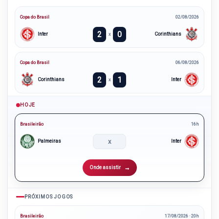
Copa do Brasil
02/08/2026
2
0
Inter
Corinthians
x
Copa do Brasil
06/08/2026
2
1
Corinthians
Inter
x
HOJE
Brasileirão
16h
x
Palmeiras
Inter
Onde assistir
PRÓXIMOS JOGOS
Brasileirão
17/08/2026 · 20h