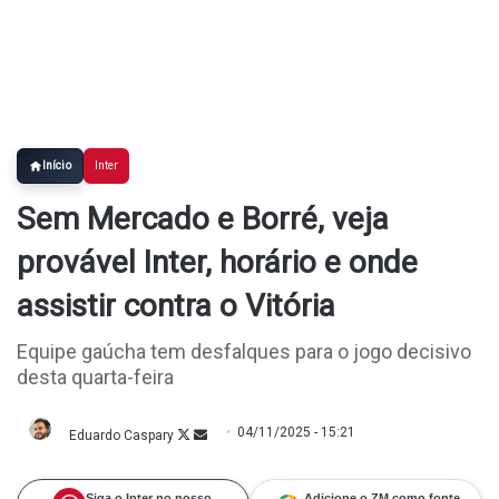
Início
Inter
Sem Mercado e Borré, veja
provável Inter, horário e onde
assistir contra o Vitória
Equipe gaúcha tem desfalques para o jogo decisivo
desta quarta-feira
04/11/2025 - 15:21
Eduardo Caspary
Follow
Mande
on
um
X
e-
mail
Siga o Inter no nosso
Adicione o ZM como fonte