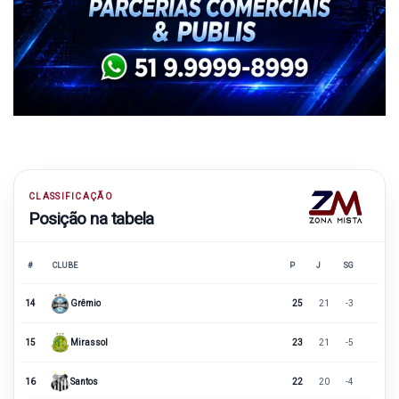
CLASSIFICAÇÃO
Posição na tabela
#
CLUBE
P
J
SG
14
Grêmio
25
21
-3
15
Mirassol
23
21
-5
16
Santos
22
20
-4