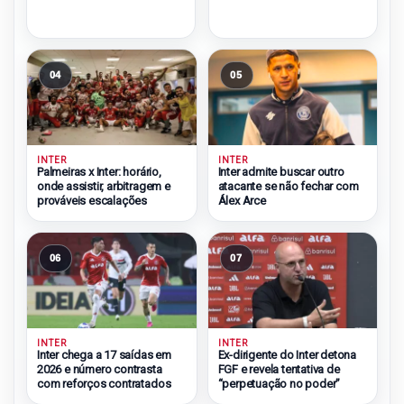
04
05
INTER
INTER
Palmeiras x Inter: horário,
Inter admite buscar outro
onde assistir, arbitragem e
atacante se não fechar com
prováveis escalações
Álex Arce
06
07
INTER
INTER
Inter chega a 17 saídas em
Ex-dirigente do Inter detona
2026 e número contrasta
FGF e revela tentativa de
com reforços contratados
“perpetuação no poder”