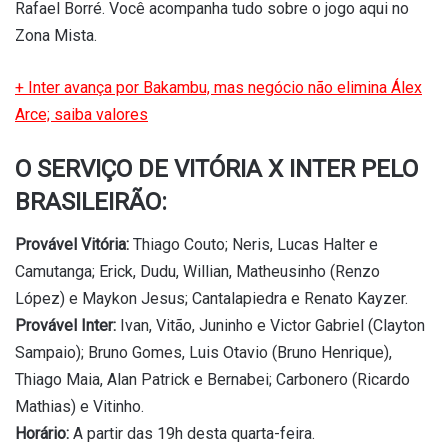
Rafael Borré. Você acompanha tudo sobre o jogo aqui no
Zona Mista.
+ Inter avança por Bakambu, mas negócio não elimina Álex
Arce; saiba valores
O SERVIÇO DE VITÓRIA X INTER PELO
BRASILEIRÃO:
Provável Vitória:
Thiago Couto; Neris, Lucas Halter e
Camutanga; Erick, Dudu, Willian, Matheusinho (Renzo
López) e Maykon Jesus; Cantalapiedra e Renato Kayzer.
Provável Inter:
Ivan, Vitão, Juninho e Victor Gabriel (Clayton
Sampaio); Bruno Gomes, Luis Otavio (Bruno Henrique),
Thiago Maia, Alan Patrick e Bernabei; Carbonero (Ricardo
Mathias) e Vitinho.
Horário:
A partir das 19h desta quarta-feira.