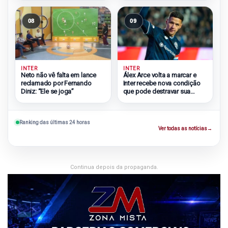
08
09
INTER
INTER
Neto não vê falta em lance
Álex Arce volta a marcar e
reclamado por Fernando
Inter recebe nova condição
Diniz: “Ele se joga”
que pode destravar sua
chegada
Ranking das últimas 24 horas
Ver todas as notícias
→
Continua depois da propaganda.