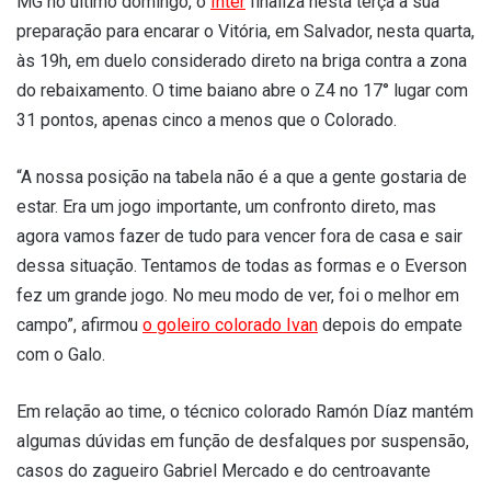
MG no último domingo, o
Inter
finaliza nesta terça a sua
preparação para encarar o Vitória, em Salvador, nesta quarta,
às 19h, em duelo considerado direto na briga contra a zona
do rebaixamento. O time baiano abre o Z4 no 17° lugar com
31 pontos, apenas cinco a menos que o Colorado.
“A nossa posição na tabela não é a que a gente gostaria de
estar. Era um jogo importante, um confronto direto, mas
agora vamos fazer de tudo para vencer fora de casa e sair
dessa situação. Tentamos de todas as formas e o Everson
fez um grande jogo. No meu modo de ver, foi o melhor em
campo”, afirmou
o goleiro colorado Ivan
depois do empate
com o Galo.
Em relação ao time, o técnico colorado Ramón Díaz mantém
algumas dúvidas em função de desfalques por suspensão,
casos do zagueiro Gabriel Mercado e do centroavante