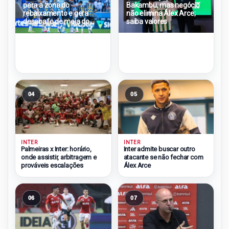
para a zona do
Bakambu, mas negócio
rebaixamento e gera
não elimina Álex Arce;
desabafo de meia do
saiba valores
São Paulo
04
05
INTER
INTER
Palmeiras x Inter: horário,
Inter admite buscar outro
onde assistir, arbitragem e
atacante se não fechar com
prováveis escalações
Álex Arce
06
07