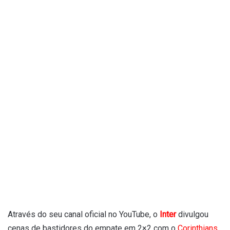
Através do seu canal oficial no YouTube, o
Inter
divulgou
cenas de bastidores do empate em 2×2 com o
Corinthians