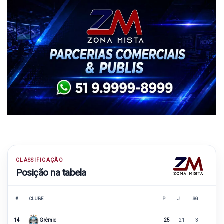
CLASSIFICAÇÃO
Posição na tabela
#
CLUBE
P
J
SG
14
Grêmio
25
21
-3