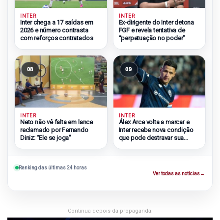
INTER
INTER
Inter chega a 17 saídas em
Ex-dirigente do Inter detona
2026 e número contrasta
FGF e revela tentativa de
com reforços contratados
“perpetuação no poder”
08
09
INTER
INTER
Neto não vê falta em lance
Álex Arce volta a marcar e
reclamado por Fernando
Inter recebe nova condição
Diniz: “Ele se joga”
que pode destravar sua
chegada
Ranking das últimas 24 horas
Ver todas as notícias
→
Continua depois da propaganda.