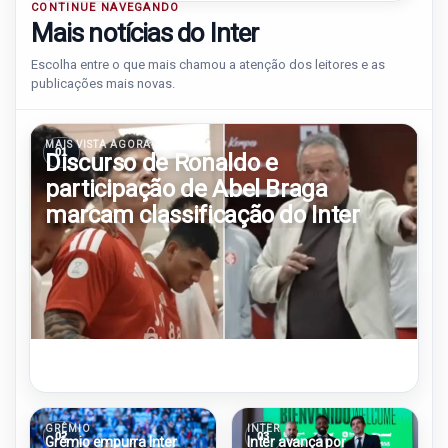
CONTINUE NAVEGANDO
Mais notícias do Inter
Escolha entre o que mais chamou a atenção dos leitores e as
publicações mais novas.
MAIS VISTA AGORA
01
Discurso de Ronaldo e
participação de Abel Braga
marcam classificação do Inter
GRÊMIO
INTER
02
03
Grêmio empurra Inter
Inter avança por