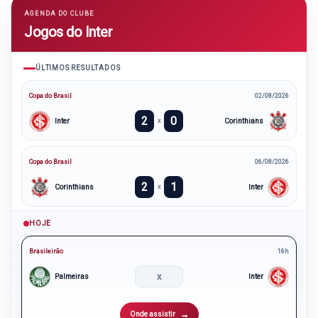
AGENDA DO CLUBE
Jogos do Inter
ÚLTIMOS RESULTADOS
Copa do Brasil
02/08/2026
2
0
Inter
Corinthians
x
Copa do Brasil
06/08/2026
2
1
Corinthians
Inter
x
HOJE
Brasileirão
16h
x
Palmeiras
Inter
Onde assistir