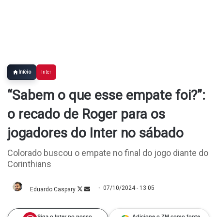
Início
Inter
“Sabem o que esse empate foi?”:
o recado de Roger para os
jogadores do Inter no sábado
Colorado buscou o empate no final do jogo diante do
Corinthians
07/10/2024 - 13:05
Eduardo Caspary
Follow
Mande
on
um
X
e-
mail
Siga o Inter no nosso
Adicione o ZM como fonte