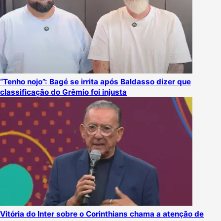
“Tenho nojo”: Bagé se irrita após Baldasso dizer que
classificação do Grêmio foi injusta
Vitória do Inter sobre o Corinthians chama a atenção de