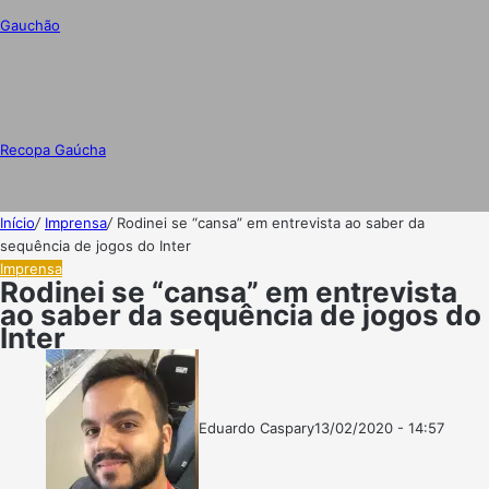
Gauchão
Recopa Gaúcha
Início
/
Imprensa
/
Rodinei se “cansa” em entrevista ao saber da
sequência de jogos do Inter
Imprensa
Rodinei se “cansa” em entrevista
ao saber da sequência de jogos do
Inter
Eduardo Caspary
13/02/2020 - 14:57
Follow
Mande
on
um
X
e-
mail