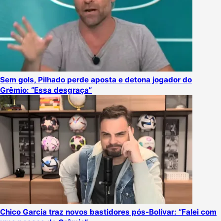
Sem gols, Pilhado perde aposta e detona jogador do
Grêmio: “Essa desgraça”
Chico Garcia traz novos bastidores pós-Bolívar: “Falei com