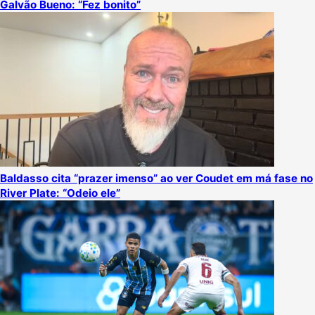
Galvão Bueno: “Fez bonito”
Baldasso cita “prazer imenso” ao ver Coudet em má fase no
River Plate: “Odeio ele”