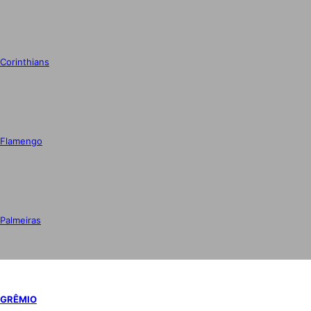
Corinthians
Flamengo
Palmeiras
GRÊMIO