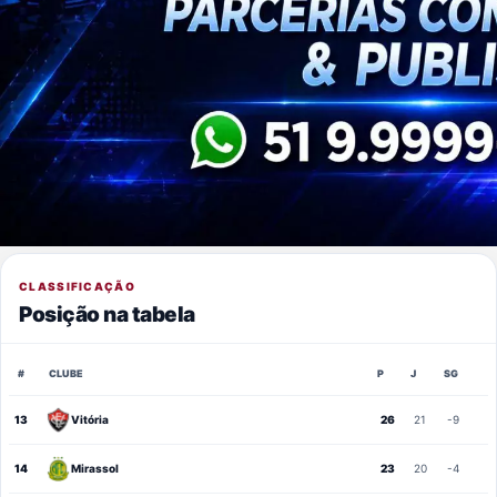
CLASSIFICAÇÃO
Posição na tabela
#
CLUBE
P
J
SG
13
Vitória
26
21
-9
14
Mirassol
23
20
-4