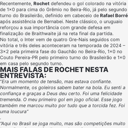
Recentemente,
Rochet
defendeu o gol colorado na vitória
de 1×0 para cima do Grêmio no Beira-Rio, já pelo segundo
turno do Brasileirão, definido em cabeceio de
Rafael Borré
após assistência de Bernabei. Neste clássico, o uruguaio
reforçou a sua importância com grande defesa em
finalização de Braithwaite já na reta final da partida.
No total, o Inter vem de quatro Gre-Nais seguidos com
vitória e três deles aconteceram na temporada de 2024 –
3×2 pela primeira fase do Gauchão no Beira-Rio, 1×0 no
Couto Pereira-PR pelo primeiro turno do Brasileirão e 1×0
em casa pelo segundo turno.
MAIS FALAS DE ROCHET NESTA
ENTREVISTA:
“
Era um momento de tensão, mas estava confiante.
Normalmente, os goleiros sabem bater na bola. Eu senti a
confiança e graças a Deus deu certo. Foi uma felicidade
tremenda. O meu primeiro gol em jogo oficial. Esse jogo
também me marcou muito por tudo que a torcida fez. Foi
uma loucura”
.
“Aqui no Brasil se joga muito, mas são competições muito