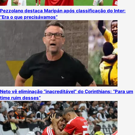
Pezzolano destaca Maripán após classificação do Inter:
“Era o que precisávamos”
Neto vê eliminação “inacreditável” do Corinthians: “Para um
time ruim desses”