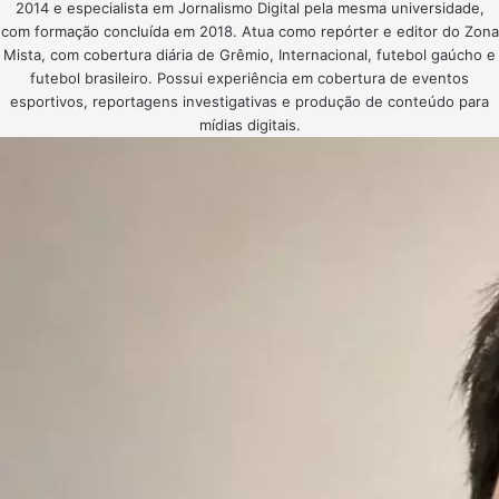
2014 e especialista em Jornalismo Digital pela mesma universidade,
com formação concluída em 2018. Atua como repórter e editor do Zona
Mista, com cobertura diária de Grêmio, Internacional, futebol gaúcho e
futebol brasileiro. Possui experiência em cobertura de eventos
esportivos, reportagens investigativas e produção de conteúdo para
mídias digitais.