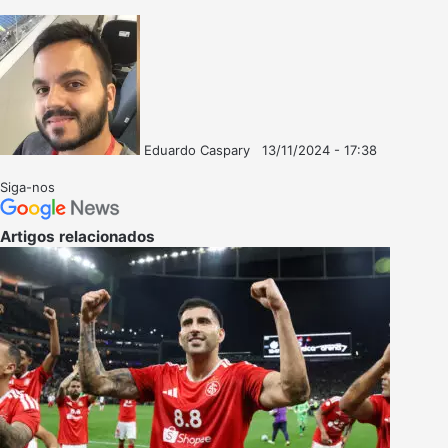
Eduardo Caspary
13/11/2024 - 17:38
Follow
Mande
on
um
Siga-nos
X
e-
mail
Artigos relacionados