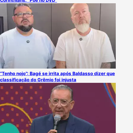
Corinthians: “Põe no DVD”
“Tenho nojo”: Bagé se irrita após Baldasso dizer que
classificação do Grêmio foi injusta