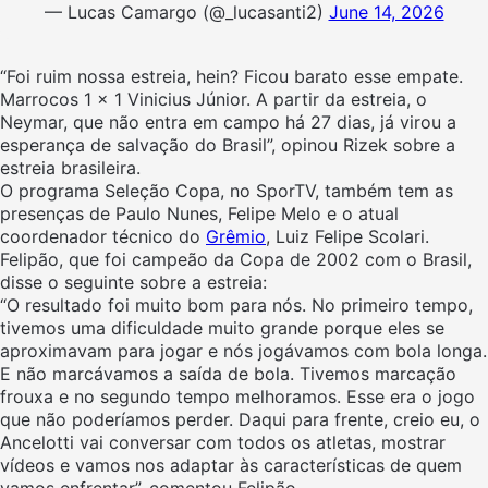
— Lucas Camargo (@_lucasanti2)
June 14, 2026
“Foi ruim nossa estreia, hein? Ficou barato esse empate.
Marrocos 1 x 1 Vinicius Júnior. A partir da estreia, o
Neymar, que não entra em campo há 27 dias, já virou a
esperança de salvação do Brasil”, opinou Rizek sobre a
estreia brasileira.
O programa Seleção Copa, no SporTV, também tem as
presenças de Paulo Nunes, Felipe Melo e o atual
coordenador técnico do
Grêmio
, Luiz Felipe Scolari.
Felipão, que foi campeão da Copa de 2002 com o Brasil,
disse o seguinte sobre a estreia:
“O resultado foi muito bom para nós. No primeiro tempo,
tivemos uma dificuldade muito grande porque eles se
aproximavam para jogar e nós jogávamos com bola longa.
E não marcávamos a saída de bola. Tivemos marcação
frouxa e no segundo tempo melhoramos. Esse era o jogo
que não poderíamos perder. Daqui para frente, creio eu, o
Ancelotti vai conversar com todos os atletas, mostrar
vídeos e vamos nos adaptar às características de quem