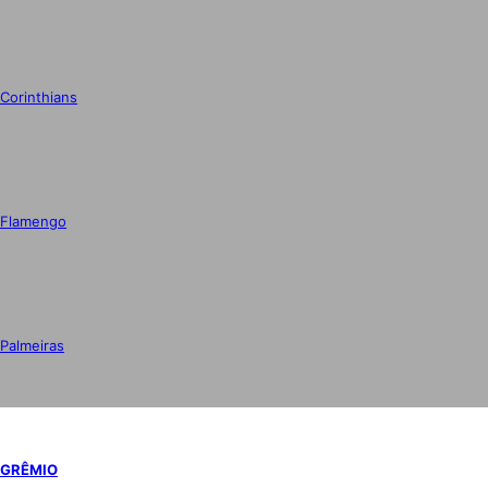
Corinthians
Flamengo
Palmeiras
GRÊMIO