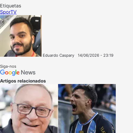
Etiquetas
SporTV
Eduardo Caspary
14/06/2026 - 23:19
Follow
Mande
on
um
Siga-nos
X
e-
mail
Artigos relacionados