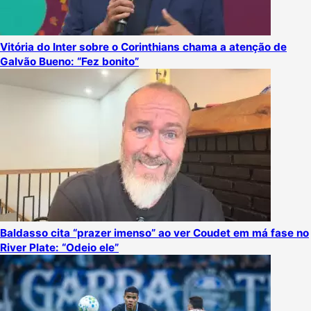
Vitória do Inter sobre o Corinthians chama a atenção de
Galvão Bueno: “Fez bonito”
Baldasso cita “prazer imenso” ao ver Coudet em má fase no
River Plate: “Odeio ele”