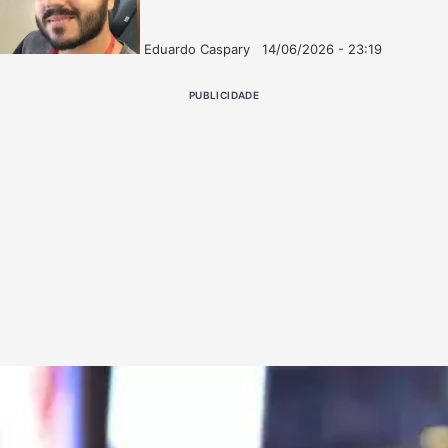
Eduardo Caspary
14/06/2026 - 23:19
Follow
Mande
on
um
PUBLICIDADE
X
e-
mail