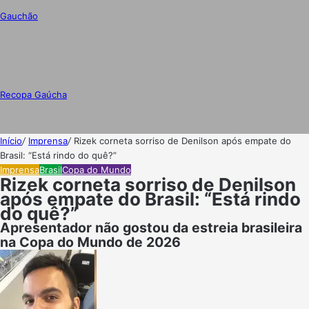
Gauchão
Recopa Gaúcha
Início
/
Imprensa
/
Rizek corneta sorriso de Denilson após empate do
Brasil: “Está rindo do quê?”
Imprensa
Brasil
Copa do Mundo
Rizek corneta sorriso de Denilson
após empate do Brasil: “Está rindo
do quê?”
Apresentador não gostou da estreia brasileira
na Copa do Mundo de 2026