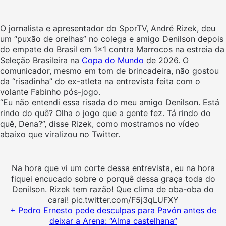
O jornalista e apresentador do SporTV, André Rizek, deu
um “puxão de orelhas” no colega e amigo Denilson depois
do empate do Brasil em 1×1 contra Marrocos na estreia da
Seleção Brasileira na
Copa do Mundo
de 2026. O
comunicador, mesmo em tom de brincadeira, não gostou
da “risadinha” do ex-atleta na entrevista feita com o
volante Fabinho pós-jogo.
“Eu não entendi essa risada do meu amigo Denilson. Está
rindo do quê? Olha o jogo que a gente fez. Tá rindo do
quê, Dena?”, disse Rizek, como mostramos no vídeo
abaixo que viralizou no Twitter.
Na hora que vi um corte dessa entrevista, eu na hora
fiquei encucado sobre o porquê dessa graça toda do
Denilson. Rizek tem razão! Que clima de oba-oba do
carai! pic.twitter.com/F5j3qLUFXY
+ Pedro Ernesto pede desculpas para Pavón antes de
deixar a Arena: “Alma castelhana”