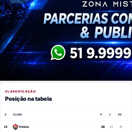
CLASSIFICAÇÃO
Posição na tabela
#
CLUBE
P
J
SG
13
Vitória
26
21
-9