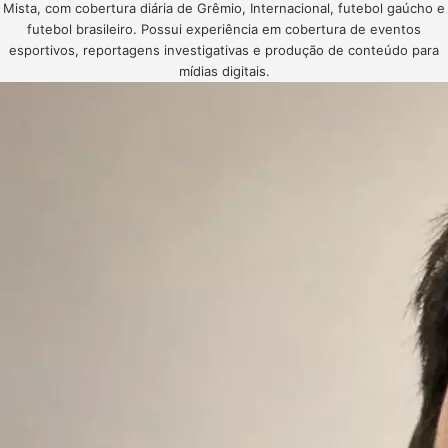
Mista, com cobertura diária de Grêmio, Internacional, futebol gaúcho e
futebol brasileiro. Possui experiência em cobertura de eventos
esportivos, reportagens investigativas e produção de conteúdo para
mídias digitais.