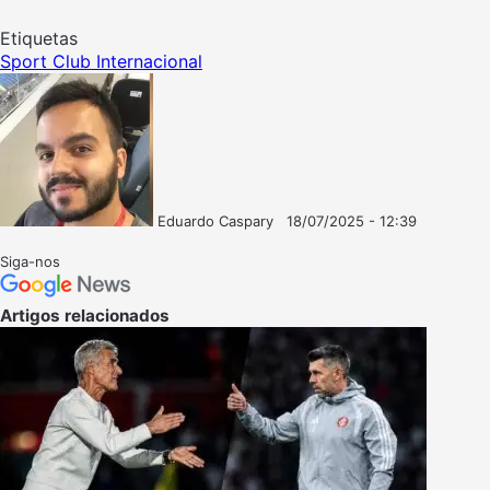
Etiquetas
Sport Club Internacional
Eduardo Caspary
18/07/2025 - 12:39
Follow
Mande
on
um
Siga-nos
X
e-
mail
Artigos relacionados