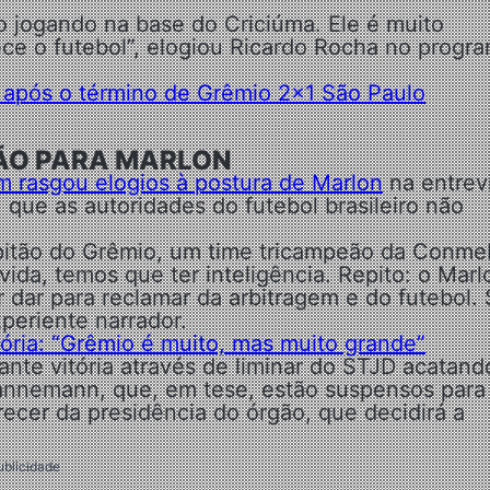
to jogando na base do Criciúma. Ele é muito
hece o futebol”, elogiou Ricardo Rocha no progr
a após o término de Grêmio 2×1 São Paulo
ÇÃO PARA MARLON
 rasgou elogios à postura de Marlon
na entrev
, que as autoridades do futebol brasileiro não
apitão do Grêmio, um time tricampeão da Conme
ida, temos que ter inteligência. Repito: o Marl
r dar para reclamar da arbitragem e do futebol.
periente narrador.
tória: “Grêmio é muito, mas muito grande”
nte vitória através de liminar do STJD acatand
annemann, que, em tese, estão suspensos para
recer da presidência do órgão, que decidirá a
ublicidade