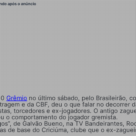
ndo após o anúncio
×0
Grêmio
no último sábado, pelo Brasileirão, c
itragem e da CBF, deu o que falar no decorrer d
tas, torcedores e ex-jogadores. O antigo zague
ou o comportamento do jogador gremista.
gos”, de Galvão Bueno, na TV Bandeirantes, Ro
s de base do Criciúma, clube que o ex-zaguei