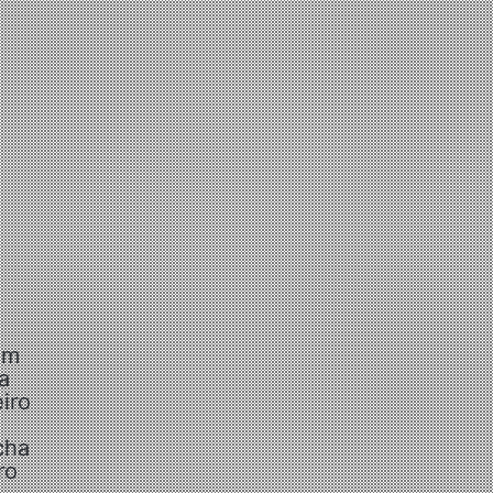
om
a
iro
cha
ro