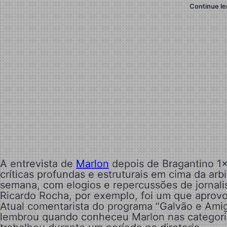
Continue le
A entrevista de
Marlon
depois de Bragantino 1
críticas profundas e estruturais em cima da arb
semana, com elogios e repercussões de jornalis
Ricardo Rocha, por exemplo, foi um que aprov
Atual comentarista do programa “Galvão e Ami
lembrou quando conheceu Marlon nas categoria