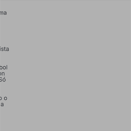
ama
ista
bol
on
 Só
o o
 a