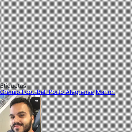
Etiquetas
Grêmio Foot-Ball Porto Alegrense
Marlon