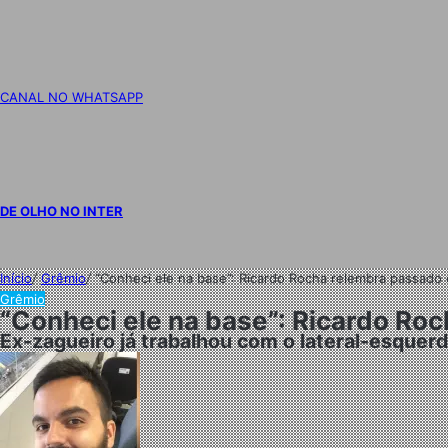
CANAL NO WHATSAPP
DE OLHO NO INTER
Início
/
Grêmio
/
“Conheci ele na base”: Ricardo Rocha relembra passado 
Grêmio
“Conheci ele na base”: Ricardo Ro
Ex-zagueiro já trabalhou com o lateral-esquer