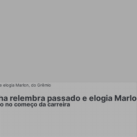
e elogia Marlon, do Grêmio
cha relembra passado e elogia Marl
do no começo da carreira