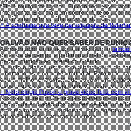
trabalhou durante um período na diretoria.
“Ele é muito inteligente. Eu conheci esse garo
inteligente. Ele fala bem sobre o futebol, con
ao vivo na noite da última segunda-feira.
+ A confusão que teve participação de Rafinh
GALVÃO NÃO QUER SABER DE PUNI
Apresentador da atração, Galvão Bueno
também
da saída de campo e pediu, no final da sua fala
peçam punição ao lateral do Grêmio.
“É justo o Marlon estar com a braçadeira de c
Libertadores e campeão mundial. Para tudo na v
deu a melhor entrevista que eu já vi um jogado
espero que ele não seja punido”, destacou o ex
+ Neto elogia Pavón e grava vídeo feliz com vi
Nos bastidores, o Grêmio já obteve uma importa
pedido da anulação dos cartões de Marlon e K
próxima rodada do Brasileirão. Falta agora o pa
situação dos dois atletas em breve.
P