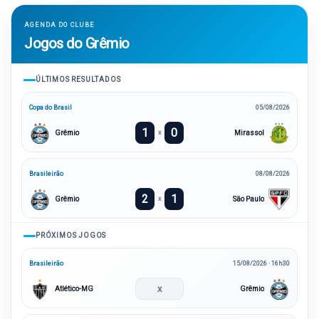
AGENDA DO CLUBE
Jogos do Grêmio
ÚLTIMOS RESULTADOS
Copa do Brasil
05/08/2026
1
0
Grêmio
Mirassol
x
Brasileirão
08/08/2026
2
1
Grêmio
São Paulo
x
PRÓXIMOS JOGOS
Brasileirão
15/08/2026 · 16h30
x
Atlético-MG
Grêmio