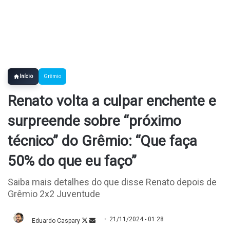
Início
Grêmio
Renato volta a culpar enchente e
surpreende sobre “próximo
técnico” do Grêmio: “Que faça
50% do que eu faço”
Saiba mais detalhes do que disse Renato depois de
Grêmio 2x2 Juventude
21/11/2024 - 01:28
Eduardo Caspary
Follow
Mande