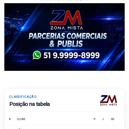
CLASSIFICAÇÃO
Posição na tabela
#
CLUBE
P
J
SG