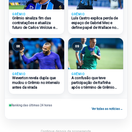
GRÊMIO
GRÊMIO
Grêmio sinaliza fim das
Luís Castro explica perda de
contratações e atualiza
espaço de Gabriel Mec e
futuro de Carlos Vinícius e
define papel de Wallace no
Amuzu
Grêmio
08
09
GRÊMIO
GRÊMIO
Weverton revela dupla que
A confusão que teve
mudou o Grêmio no intervalo
participação de Rafinha
antes da virada
após o término de Grêmio
2×1 São Paulo
Ranking das últimas 24 horas
Ver todas as notícias
→
Continua depois da propaganda.