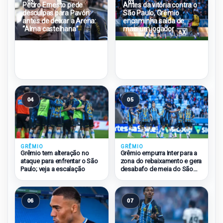
02
03
Pedro Ernesto pede
Antes da vitória contra o
desculpas para Pavón
São Paulo, Grêmio
antes de deixar a Arena:
encaminha saída de
“Alma castelhana”
mais um jogador
04
05
GRÊMIO
GRÊMIO
Grêmio tem alteração no
Grêmio empurra Inter para a
ataque para enfrentar o São
zona do rebaixamento e gera
Paulo; veja a escalação
desabafo de meia do São
Paulo
06
07