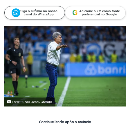
on
um
X
e-
mail
G
Siga o Grêmio no nosso
Adicione o ZM como fonte
canal do WhatsApp
preferencial no Google
Foto: Lucas Uebel/Grêmio
Continue lendo após o anúncio