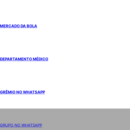
MERCADO DA BOLA
DEPARTAMENTO MÉDICO
GRÊMIO NO WHATSAPP
GRUPO NO WHATSAPP