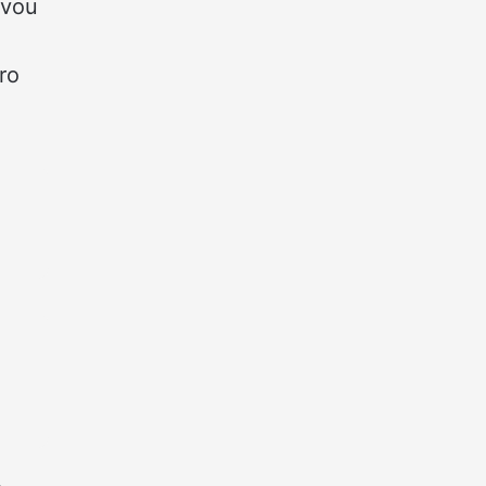
evou
ro