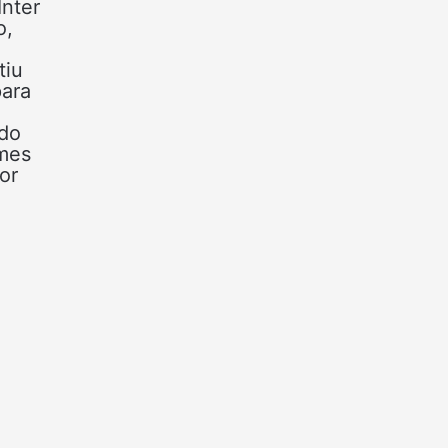
Inter
o,
tiu
para
ado
imes
or