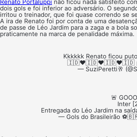
Renato Portaluppi
não ficou nada satisfeito co
dois gols e foi inferior ao adversário. O segun
irritou o treinador, que foi quase correndo se 
A ira de Renato foi por conta de uma desatenç
de passe de Léo Jardim para a zaga e a bola so
praticamente na marca de penalidade máxima.
Kkkkkk Renato ficou puto
🇮🇩♥️🇮🇩♥️🇮🇩♥️🇮🇩
— SuziPeretti🥂 (@S
🚨 GOOOL
Inter [
Entregada do Léo Jardim na saíd
— Gols do Brasileirão ⚽️🇧