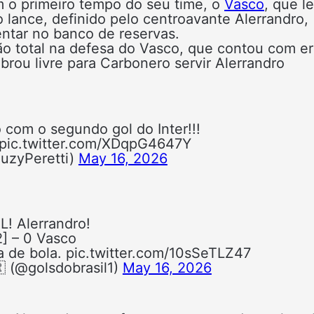
m o primeiro tempo do seu time, o
Vasco
, que l
do lance, definido pelo centroavante Alerrandro,
sentar no banco de reservas.
ão total na defesa do Vasco, que contou com er
brou livre para Carbonero servir Alerrandro
 com o segundo gol do Inter!!!
 pic.twitter.com/XDqpG4647Y
uzyPeretti)
May 16, 2026
! Alerrandro!
2] – 0 Vasco
a de bola. pic.twitter.com/10sSeTLZ47
🇷 (@golsdobrasil1)
May 16, 2026