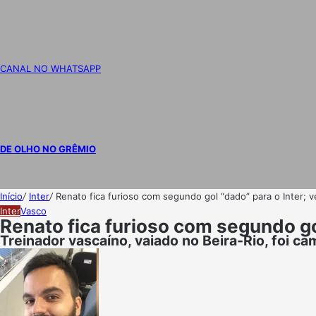
CANAL NO WHATSAPP
DE OLHO NO GRÊMIO
Início
/
Inter
/
Renato fica furioso com segundo gol “dado” para o Inter; v
Inter
Vasco
Renato fica furioso com segundo gol
Treinador vascaíno, vaiado no Beira-Rio, foi c