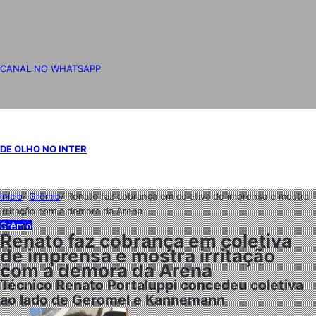
CANAL NO WHATSAPP
DE OLHO NO INTER
Início
/
Grêmio
/
Renato faz cobrança em coletiva de imprensa e mostra
irritação com a demora da Arena
Grêmio
Renato faz cobrança em coletiva
de imprensa e mostra irritação
com a demora da Arena
Técnico Renato Portaluppi concedeu coletiva
ao lado de Geromel e Kannemann