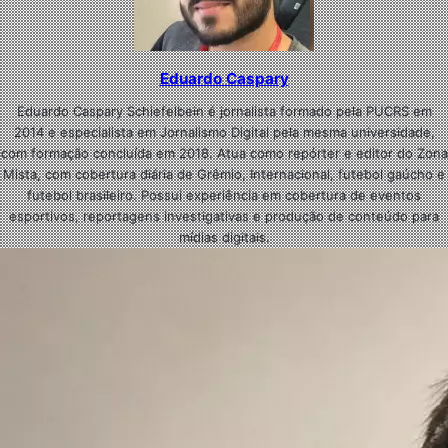
Eduardo Caspary
Eduardo Caspary Schiefelbein é jornalista formado pela PUCRS em
2014 e especialista em Jornalismo Digital pela mesma universidade,
com formação concluída em 2018. Atua como repórter e editor do Zona
Mista, com cobertura diária de Grêmio, Internacional, futebol gaúcho e
futebol brasileiro. Possui experiência em cobertura de eventos
esportivos, reportagens investigativas e produção de conteúdo para
mídias digitais.