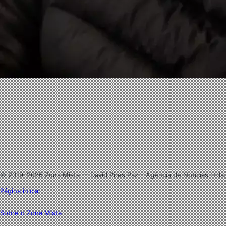
Facebook
X
Linkedin
Instagram
© 2019–2026 Zona Mista — David Pires Paz – Agência de Notícias Ltda.
Página inicial
Sobre o Zona Mista