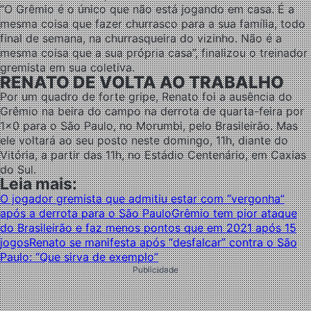
“O Grêmio é o único que não está jogando em casa. É a
mesma coisa que fazer churrasco para a sua família, todo
final de semana, na churrasqueira do vizinho. Não é a
mesma coisa que a sua própria casa”, finalizou o treinador
gremista em sua coletiva.
RENATO DE VOLTA AO TRABALHO
Por um quadro de forte gripe, Renato foi a ausência do
Grêmio na beira do campo na derrota de quarta-feira por
1×0 para o São Paulo, no Morumbi, pelo Brasileirão. Mas
ele voltará ao seu posto neste domingo, 11h, diante do
Vitória, a partir das 11h, no Estádio Centenário, em Caxias
do Sul.
Leia mais:
O jogador gremista que admitiu estar com “vergonha”
após a derrota para o São Paulo
Grêmio tem pior ataque
do Brasileirão e faz menos pontos que em 2021 após 15
jogos
Renato se manifesta após “desfalcar” contra o São
Paulo: “Que sirva de exemplo”
Publicidade