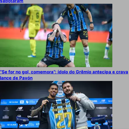
sabotaram
“Se for no gol, comemora”: ídolo do Grêmio antecipa e crava
lance de Pavón