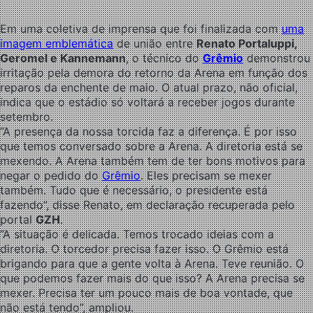
Em uma coletiva de imprensa que foi finalizada com
uma
imagem emblemática
de união entre
Renato Portaluppi,
Geromel e Kannemann
, o técnico do
Grêmio
demonstrou
irritação pela demora do retorno da Arena em função dos
reparos da enchente de maio. O atual prazo, não oficial,
indica que o estádio só voltará a receber jogos durante
setembro.
“A presença da nossa torcida faz a diferença. É por isso
que temos conversado sobre a Arena. A diretoria está se
mexendo. A Arena também tem de ter bons motivos para
negar o pedido do
Grêmio
. Eles precisam se mexer
também. Tudo que é necessário, o presidente está
fazendo”, disse Renato, em declaração recuperada pelo
portal
GZH
.
“A situação é delicada. Temos trocado ideias com a
diretoria. O torcedor precisa fazer isso. O Grêmio está
brigando para que a gente volta à Arena. Teve reunião. O
que podemos fazer mais do que isso? A Arena precisa se
mexer. Precisa ter um pouco mais de boa vontade, que
não está tendo”, ampliou.