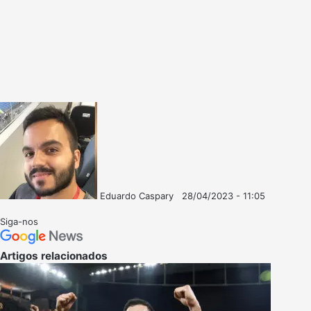
Eduardo Caspary
28/04/2023 - 11:05
Follow
Mande
on
um
Siga-nos
X
e-
mail
Artigos relacionados