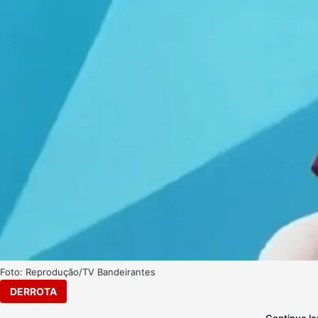
Foto: Reprodução/TV Bandeirantes
DERROTA
Continue le