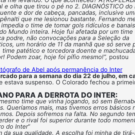
l e olha que tirou o pé no 2. DIAGNÓSTICO do
quente e dor de cabeça, pancadas, inclusive um
e pênalti que me lesionou bastante. Fernando m
mpedia o time de tomar gols ridículos e banais
 Mundo inteira. Hoje fui afetada por um time
tica podre, não convocações para a Seleção da
icos, um horário de 11 da manhã que só serve 
, time patético e torcedora doente e machucad
r! Podem zoar, hoje foi pífio mesmo!”,
postou
utógrafo de Abel após permanência do Inter
arcado para a semana do dia 22 de julho, em c
ue estava suspenso. O Colorado fechou a primei
NO PARA A DERROTA DO INTER:
 mesmo time que vinha jogando, só sem Bernab
es. Queríamos mais, mas tivemos erros básicos 
emos. Depois sofremos na falta. No segundo te
rder e o rival foi superior durante todo momen
o do Inter
”
da sua qualidade. A escolha foi minha de tirá-