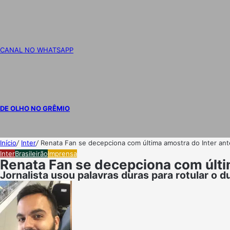
CANAL NO WHATSAPP
DE OLHO NO GRÊMIO
Início
/
Inter
/
Renata Fan se decepciona com última amostra do Inter ante
Inter
Brasileirão
Imprensa
Renata Fan se decepciona com últim
Jornalista usou palavras duras para rotular o d