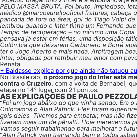
PELO MASSA BRUTA. Foi bruto, impiedoso, leta
médico @marcoaureliooficial fraturas, cabeça 
pancada de fora da área, gol do Tiago Volpi d
lembrou quando o Inter tinha um Fernando que i
Tempo de recuperação – no mínimo uma Copa do
pensava já estar em férias, uma disposição tá
Colômbia que deixaram Carbonero e Borré apát
ter o Jogo Aberto e mais nada. Arbitragem boa
Inter, obrigada por retribuir meu amor com pavo
Renata.
+ Baldasso explica por que ainda não tatuou a
No Brasileirão,
o próximo jogo do Inter está m
contra o Cruzeiro
, com a volta de Bernabei, q
etapa no 14° lugar com 21 pontos.
AS EXPLICAÇÕES DE PAULO PEZZOLA
“
Foi um jogo abaixo do que vinha sendo. Era o
Colocamos o Alan Patrick. Eles foram superior
gols deles. Tivemos para empatar, mas não fiz
fizeram mais um de pênalti. Hoje merecemos pe
Vamos seguir trabalhando para melhorar o futur
“
Alan Patrick vem treinando bem e todos sabem 