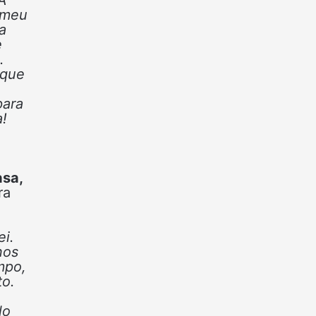
 meu
a
e
.
 que
para
a!
asa,
ra
ei.
nos
mpo,
to.
lo