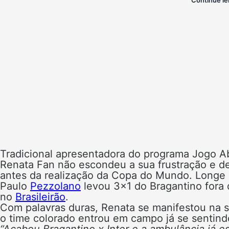
Tradicional apresentadora do programa Jogo Abe
Renata Fan não escondeu a sua frustração e 
antes da realização da Copa do Mundo. Longe 
Paulo
Pezzolano
levou 3×1 do Bragantino fora 
no
Brasileirão
.
Com palavras duras, Renata se manifestou na s
o time colorado entrou em campo já se sentind
“Acabou Bragantino x Inter e a ambulância já