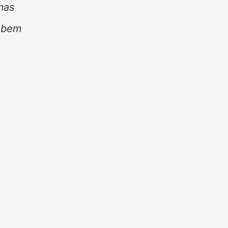
mas
o bem