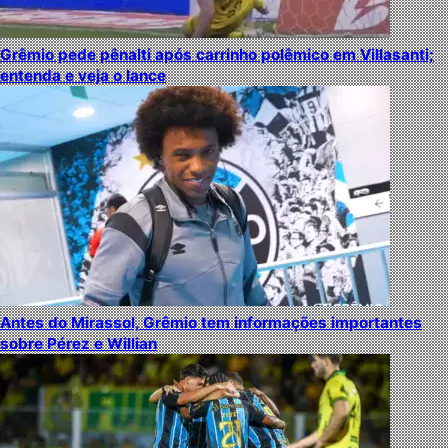
Grêmio pede pênalti após carrinho polêmico em Villasanti;
entenda e veja o lance
Antes do Mirassol, Grêmio tem informações importantes
sobre Pérez e Willian