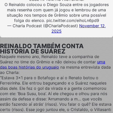
O Reinaldo colocou o Diego Souza entre os jogadores
mais resenha com quem já jogou e lembrou de uma
situação nos tempos de Grêmio sobre uma possível
folga do elenco. pic.twitter.com/eihoLn6pd9
— Charla Podcast (@CharlaPodcast)
November 12,
2025
REINALDO TAMBÉM CONTA
HISTÓRIA DE SUÁREZ
Naquele mesmo ano, Reinaldo teve a companhia de
Suárez no time do Grêmio e não deixou de contar
uma
das boas histórias do uruguaio
na mesma entrevista dada
ao Charla:
“Estava 3×1 para o Botafogo e aí o Renato botou o
Ferreirinha. Ele entrou bagunçando e o Suárez naqueles
dias dele. Ele fez o gol da virada e a gente comemorou
com ele: ‘Boa Susu, boa’. Aí ele chegou e olhou para nós
assim da defesa e disse: ‘Arrumando a m… que vocês
estão fazendo aí atrás’ (risos). Vou falar o quê? Ele estava
certo (risos). Esse jogo juntou ele, o Cristaldo, o Villasanti