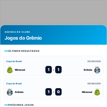
AGENDA DO CLUBE
Jogos do Grêmio
ÚLTIMOS RESULTADOS
Copa do Brasil
02/08/2026
1
1
Mirassol
Grêmio
x
Copa do Brasil
05/08/2026
1
0
Grêmio
Mirassol
x
PRÓXIMOS JOGOS