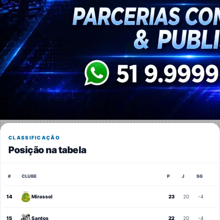
CLASSIFICAÇÃO
Posição na tabela
#
CLUBE
P
J
SG
14
Mirassol
23
20
-4
15
Santos
22
20
-4