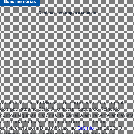
Boas memórias
Continue lendo após o anúncio
Atual destaque do Mirassol na surpreendente campanha
dos paulistas na Série A, o lateral-esquerdo Reinaldo
contou algumas histórias da carreira em recente entrevista
ao Charla Podcast e abriu um sorriso ao lembrar da
convivência com Diego Souza no
Grêmio
em 2023. O