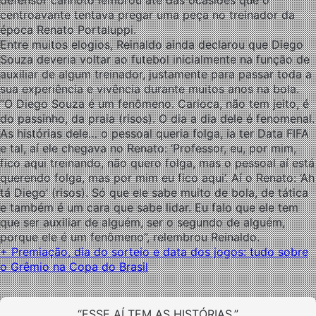
defensor canhoto lembrou até das ocasiões que o
centroavante tentava pregar uma peça no treinador da
época Renato Portaluppi.
Entre muitos elogios, Reinaldo ainda declarou que Diego
Souza deveria voltar ao futebol inicialmente na função de
auxiliar de algum treinador, justamente para passar toda a
sua experiência e vivência durante muitos anos na bola.
“O Diego Souza é um fenômeno. Carioca, não tem jeito, é
do passinho, da praia (risos). O dia a dia dele é fenomenal.
As histórias dele… o pessoal queria folga, ia ter Data FIFA
e tal, aí ele chegava no Renato: ‘Professor, eu, por mim,
fico aqui treinando, não quero folga, mas o pessoal aí está
querendo folga, mas por mim eu fico aqui’. Aí o Renato: ‘Ah
tá Diego’ (risos). Só que ele sabe muito de bola, de tática
e também é um cara que sabe lidar. Eu falo que ele tem
que ser auxiliar de alguém, ser o segundo de alguém,
porque ele é um fenômeno”, relembrou Reinaldo.
+ Premiação, dia do sorteio e data dos jogos: tudo sobre
o Grêmio na Copa do Brasil
“ESSE AÍ TEM AS HISTÓRIAS.”