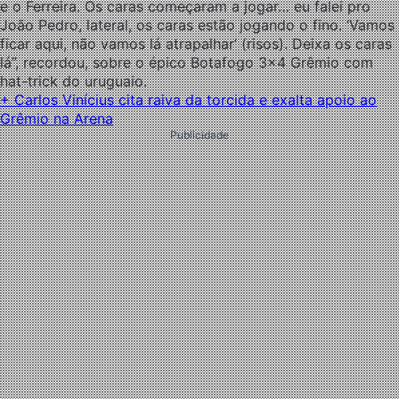
e o Ferreira. Os caras começaram a jogar… eu falei pro
João Pedro, lateral, os caras estão jogando o fino. ‘Vamos
ficar aqui, não vamos lá atrapalhar’ (risos). Deixa os caras
lá”, recordou, sobre o épico Botafogo 3×4 Grêmio com
hat-trick do uruguaio.
+ Carlos Vinícius cita raiva da torcida e exalta apoio ao
Grêmio na Arena
Publicidade