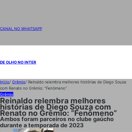
CANAL NO WHATSAPP
DE OLHO NO INTER
Início
/
Grêmio
/
Reinaldo relembra melhores histórias de Diego Souza
com Renato no Grêmio: “Fenômeno”
Grêmio
Reinaldo relembra melhores
histórias de Diego Souza com
Renato no Grêmio: “Fenômeno”
Ambos foram parceiros no clube gaúcho
durante a temporada de 2023