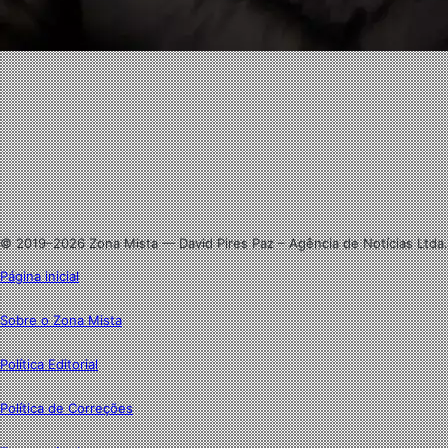
Facebook
X
Linkedin
Instagram
© 2019–2026 Zona Mista — David Pires Paz – Agência de Notícias Ltda.
Página inicial
Sobre o Zona Mista
Política Editorial
Política de Correções