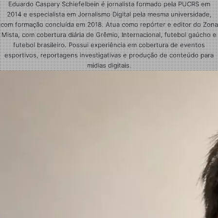
Eduardo Caspary Schiefelbein é jornalista formado pela PUCRS em
2014 e especialista em Jornalismo Digital pela mesma universidade,
com formação concluída em 2018. Atua como repórter e editor do Zona
Mista, com cobertura diária de Grêmio, Internacional, futebol gaúcho e
futebol brasileiro. Possui experiência em cobertura de eventos
esportivos, reportagens investigativas e produção de conteúdo para
mídias digitais.