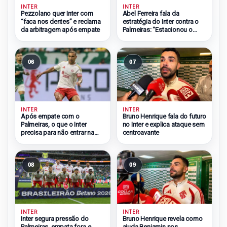
INTER
INTER
Pezzolano quer Inter com
Abel Ferreira fala da
“faca nos dentes” e reclama
estratégia do Inter contra o
da arbitragem após empate
Palmeiras: “Estacionou o
ônibus”
06
07
INTER
INTER
Após empate com o
Bruno Henrique fala do futuro
Palmeiras, o que o Inter
no Inter e explica ataque sem
precisa para não entrar na
centroavante
zona do rebaixamento
08
09
INTER
INTER
Inter segura pressão do
Bruno Henrique revela como
Palmeiras, empata fora e
ajuda Benjamin nos