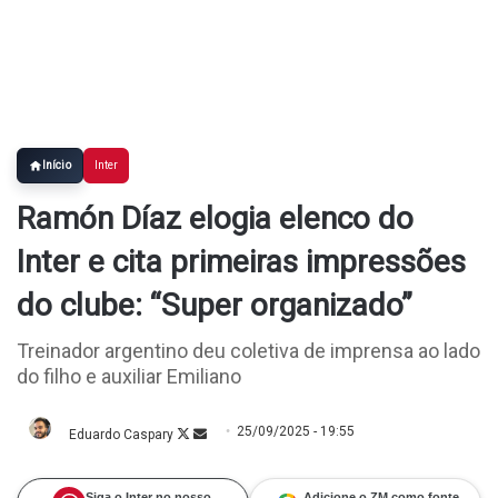
Início
Inter
Ramón Díaz elogia elenco do
Inter e cita primeiras impressões
do clube: “Super organizado”
Treinador argentino deu coletiva de imprensa ao lado
do filho e auxiliar Emiliano
25/09/2025 - 19:55
Eduardo Caspary
Follow
Mande
on
um
X
e-
mail
Siga o Inter no nosso
Adicione o ZM como fonte