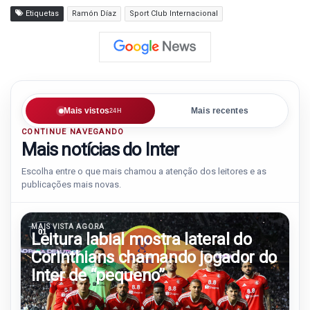
Etiquetas
Ramón Díaz
Sport Club Internacional
Mais vistos
Mais recentes
24H
CONTINUE NAVEGANDO
Mais notícias do Inter
Escolha entre o que mais chamou a atenção dos leitores e as
publicações mais novas.
MAIS VISTA AGORA
01
Leitura labial mostra lateral do
Corinthians chamando jogador do
Inter de “pequeno”