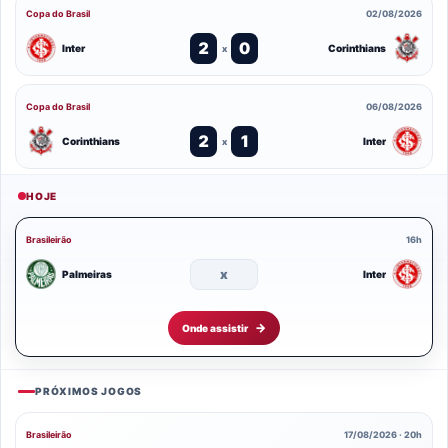
Copa do Brasil
02/08/2026
2
0
Inter
Corinthians
x
Copa do Brasil
06/08/2026
2
1
Corinthians
Inter
x
HOJE
Brasileirão
16h
x
Palmeiras
Inter
Onde assistir
PRÓXIMOS JOGOS
Brasileirão
17/08/2026 · 20h