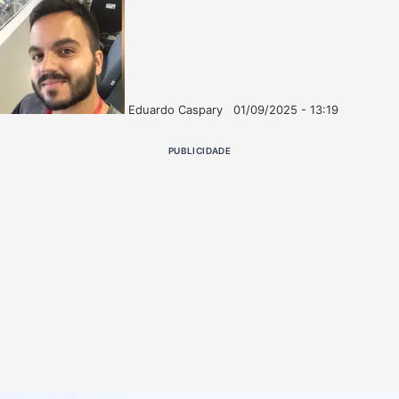
Eduardo Caspary
01/09/2025 - 13:19
Follow
Mande
on
um
PUBLICIDADE
X
e-
mail