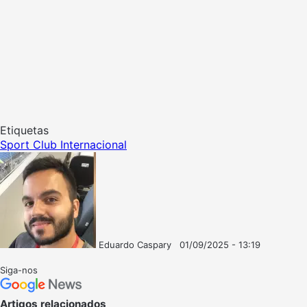
Etiquetas
Sport Club Internacional
Eduardo Caspary
01/09/2025 - 13:19
Follow
Mande
on
um
Siga-nos
X
e-
mail
Artigos relacionados