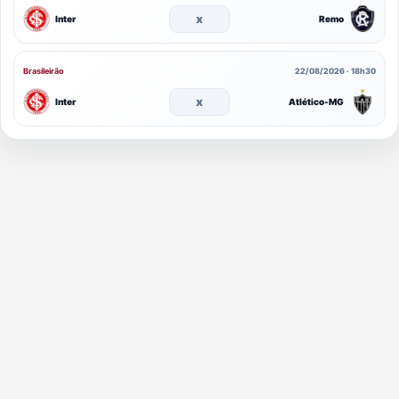
x
Inter
Remo
Brasileirão
22/08/2026 · 18h30
x
Inter
Atlético-MG