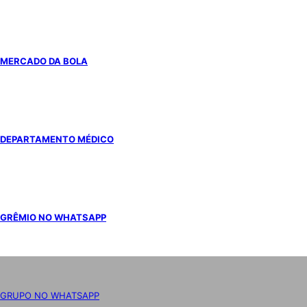
MERCADO DA BOLA
DEPARTAMENTO MÉDICO
GRÊMIO NO WHATSAPP
GRUPO NO WHATSAPP