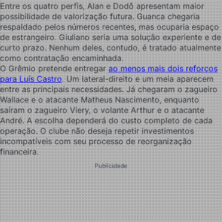
Entre os quatro perfis, Alan e Dodô apresentam maior
possibilidade de valorização futura. Guanca chegaria
respaldado pelos números recentes, mas ocuparia espaço
de estrangeiro. Giuliano seria uma solução experiente e de
curto prazo. Nenhum deles, contudo, é tratado atualmente
como contratação encaminhada.
O Grêmio pretende entregar
ao menos mais dois reforços
para Luís Castro
. Um lateral-direito e um meia aparecem
entre as principais necessidades. Já chegaram o zagueiro
Wallace e o atacante Matheus Nascimento, enquanto
saíram o zagueiro Viery, o volante Arthur e o atacante
André. A escolha dependerá do custo completo de cada
operação. O clube não deseja repetir investimentos
incompatíveis com seu processo de reorganização
financeira.
Publicidade