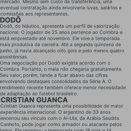
mercado. Mesmo sem custo de transferência, uma
eventual contratação ainda envolveria luvas, salários e
comissões aos representantes.
DODÔ
Dodô, do Náutico, apresenta um perfil de valorização
nacional. O jogador de 25 anos pertence ao Coimbra e
está emprestado até novembro. Ele vive a temporada
mais produtiva da carreira. Até a segunda quinzena de
junho, já havia alcançado oito gols e pelo menos quatro
assistências.
Uma negociação por Dodô exigiria acordo com o
Coimbra. Portanto, o meia não chegaria gratuitamente.
Seu valor, porém, tende a ficar abaixo das cifras
envolvendo destaques consolidados da Série A. O
rendimento recente também oferece menor necessidade
de adaptação ao futebol brasileiro.
CRISTIAN GUANCA
Cristian Guanca representa uma possibilidade de maior
experiência internacional. O argentino de 33 anos
encerrou seu vínculo com o Al-Ula, da Arábia Saudita.
Canhoto, pode jogar como armador ou atacante pelos
lados. Ele terminou a temporada com 18 gols e 14