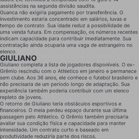
assistências na segunda divisão saudita.
Guanca não exigiria pagamento por transferência. O
investimento estaria concentrado em salários, luvas e
tempo de contrato. Sua idade reduz a possibilidade de
uma venda futura. Em compensação, os números recentes
indicam capacidade para contribuir imediatamente. Sua
contratação ainda ocuparia uma vaga de estrangeiro no
elenco.
GIULIANO
Giuliano completa a lista de jogadores disponíveis. O ex-
Grêmio rescindiu com o Athletico em janeiro e permanece
sem clube. Aos 36 anos, ele conhece o futebol brasileiro e
não precisaria de um período longo de adaptação. Sua
experiência também poderia contribuir com um elenco
repleto de jovens.
O retorno de Giuliano teria obstáculos esportivos e
financeiros. O meia perdeu espaço durante sua última
passagem pelo Athletico. O Grêmio também precisaria
avaliar sua condição física e capacidade para manter
intensidade. Um contrato curto e baseado em
produtividade reduziria parte dos riscos.