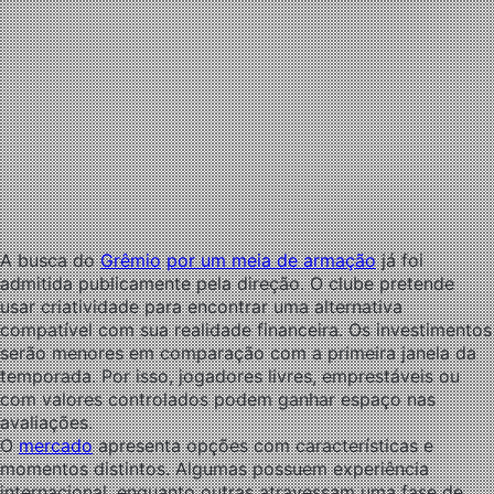
A busca do
Grêmio
por um meia de armação
já foi
admitida publicamente pela direção. O clube pretende
usar criatividade para encontrar uma alternativa
compatível com sua realidade financeira. Os investimentos
serão menores em comparação com a primeira janela da
temporada. Por isso, jogadores livres, emprestáveis ou
com valores controlados podem ganhar espaço nas
avaliações.
O
mercado
apresenta opções com características e
momentos distintos. Algumas possuem experiência
internacional, enquanto outras atravessam uma fase de