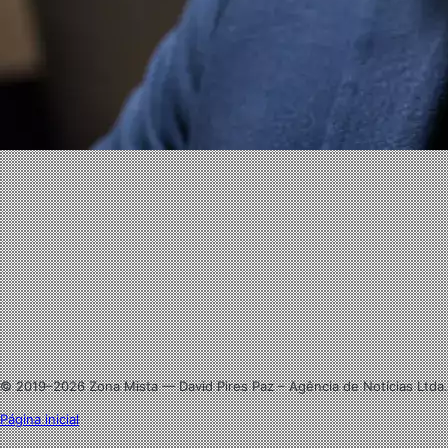
Website
Facebook
X
Linkedin
Instagram
© 2019–2026 Zona Mista — David Pires Paz – Agência de Notícias Ltda.
Página inicial