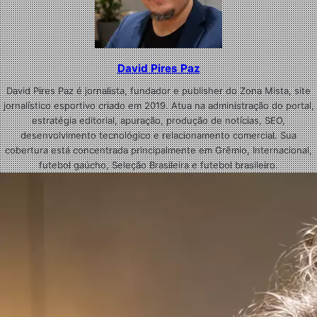
David Pires Paz
David Pires Paz é jornalista, fundador e publisher do Zona Mista, site
jornalístico esportivo criado em 2019. Atua na administração do portal,
estratégia editorial, apuração, produção de notícias, SEO,
desenvolvimento tecnológico e relacionamento comercial. Sua
cobertura está concentrada principalmente em Grêmio, Internacional,
futebol gaúcho, Seleção Brasileira e futebol brasileiro.