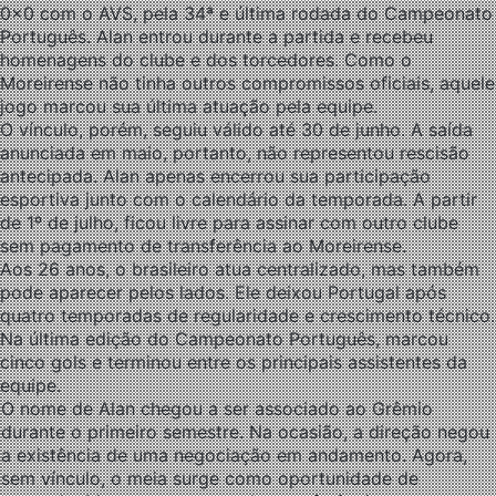
0x0 com o AVS, pela 34ª e última rodada do Campeonato
Português. Alan entrou durante a partida e recebeu
homenagens do clube e dos torcedores. Como o
Moreirense não tinha outros compromissos oficiais, aquele
jogo marcou sua última atuação pela equipe.
O vínculo, porém, seguiu válido até 30 de junho. A saída
anunciada em maio, portanto, não representou rescisão
antecipada. Alan apenas encerrou sua participação
esportiva junto com o calendário da temporada. A partir
de 1º de julho, ficou livre para assinar com outro clube
sem pagamento de transferência ao Moreirense.
Aos 26 anos, o brasileiro atua centralizado, mas também
pode aparecer pelos lados. Ele deixou Portugal após
quatro temporadas de regularidade e crescimento técnico.
Na última edição do Campeonato Português, marcou
cinco gols e terminou entre os principais assistentes da
equipe.
O nome de Alan chegou a ser associado ao Grêmio
durante o primeiro semestre. Na ocasião, a direção negou
a existência de uma negociação em andamento. Agora,
sem vínculo, o meia surge como oportunidade de