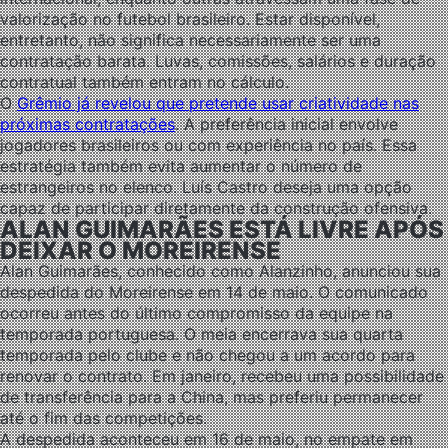
valorização no futebol brasileiro. Estar disponível,
entretanto, não significa necessariamente ser uma
contratação barata. Luvas, comissões, salários e duração
contratual também entram no cálculo.
O
Grêmio já revelou que pretende usar criatividade nas
próximas contratações
. A preferência inicial envolve
jogadores brasileiros ou com experiência no país. Essa
estratégia também evita aumentar o número de
estrangeiros no elenco. Luís Castro deseja uma opção
capaz de participar diretamente da construção ofensiva.
ALAN GUIMARÃES ESTÁ LIVRE APÓS
DEIXAR O MOREIRENSE
Alan Guimarães, conhecido como Alanzinho, anunciou sua
despedida do Moreirense em 14 de maio. O comunicado
ocorreu antes do último compromisso da equipe na
temporada portuguesa. O meia encerrava sua quarta
temporada pelo clube e não chegou a um acordo para
renovar o contrato. Em janeiro, recebeu uma possibilidade
de transferência para a China, mas preferiu permanecer
até o fim das competições.
A despedida aconteceu em 16 de maio, no empate em