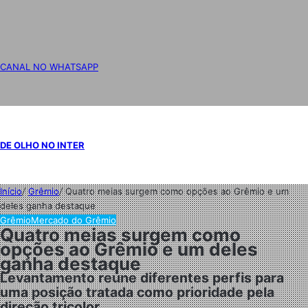
CANAL NO WHATSAPP
DE OLHO NO INTER
Início
/
Grêmio
/
Quatro meias surgem como opções ao Grêmio e um
deles ganha destaque
Grêmio
Mercado do Grêmio
Quatro meias surgem como
opções ao Grêmio e um deles
ganha destaque
Levantamento reúne diferentes perfis para
uma posição tratada como prioridade pela
direção tricolor