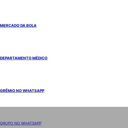
MERCADO DA BOLA
DEPARTAMENTO MÉDICO
GRÊMIO NO WHATSAPP
GRUPO NO WHATSAPP