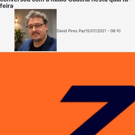
feira
David Pires Paz
15/07/2021 - 08:10
Follow
Mande
on
um
X
e-
mail