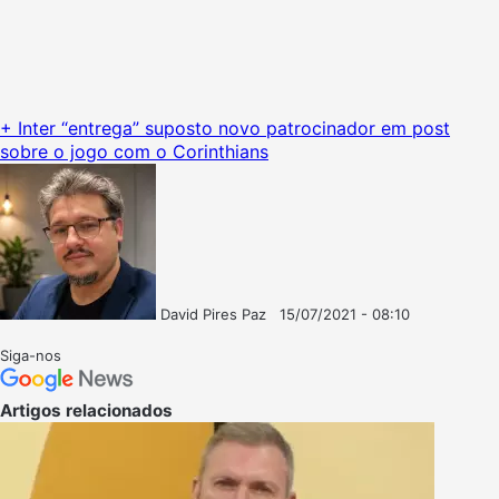
+ Inter “entrega” suposto novo patrocinador em post
sobre o jogo com o Corinthians
David Pires Paz
15/07/2021 - 08:10
Follow
Mande
on
um
Siga-nos
X
e-
mail
Artigos relacionados