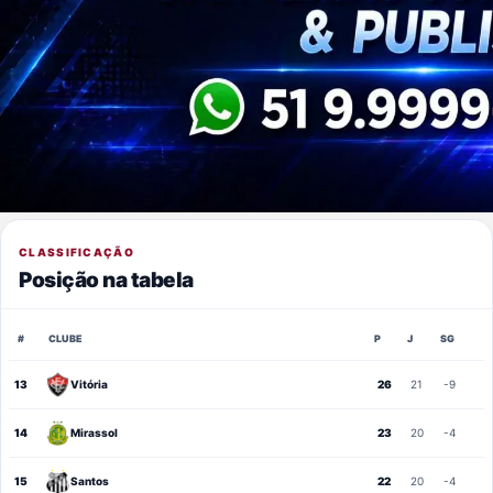
CLASSIFICAÇÃO
Posição na tabela
#
CLUBE
P
J
SG
13
Vitória
26
21
-9
14
Mirassol
23
20
-4
15
Santos
22
20
-4