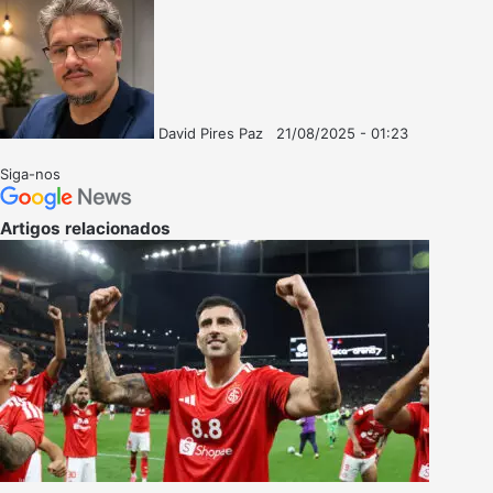
David Pires Paz
21/08/2025 - 01:23
Follow
Mande
on
um
Siga-nos
X
e-
mail
Artigos relacionados