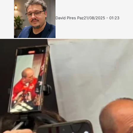
David Pires Paz
21/08/2025 - 01:23
Follow
Mande
on
um
X
e-
mail