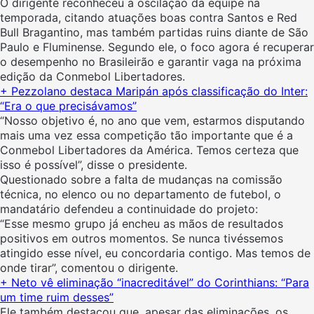
O dirigente reconheceu a oscilação da equipe na
temporada, citando atuações boas contra Santos e Red
Bull Bragantino, mas também partidas ruins diante de São
Paulo e Fluminense. Segundo ele, o foco agora é recuperar
o desempenho no Brasileirão e garantir vaga na próxima
edição da Conmebol Libertadores.
+ Pezzolano destaca Maripán após classificação do Inter:
“Era o que precisávamos”
“Nosso objetivo é, no ano que vem, estarmos disputando
mais uma vez essa competição tão importante que é a
Conmebol Libertadores da América. Temos certeza que
isso é possível”, disse o presidente.
Questionado sobre a falta de mudanças na comissão
técnica, no elenco ou no departamento de futebol, o
mandatário defendeu a continuidade do projeto:
“Esse mesmo grupo já encheu as mãos de resultados
positivos em outros momentos. Se nunca tivéssemos
atingido esse nível, eu concordaria contigo. Mas temos de
onde tirar”, comentou o dirigente.
+ Neto vê eliminação “inacreditável” do Corinthians: “Para
um time ruim desses”
Ele também destacou que, apesar das eliminações, os