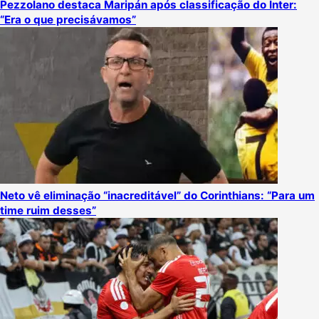
Pezzolano destaca Maripán após classificação do Inter:
“Era o que precisávamos”
Neto vê eliminação “inacreditável” do Corinthians: “Para um
time ruim desses”