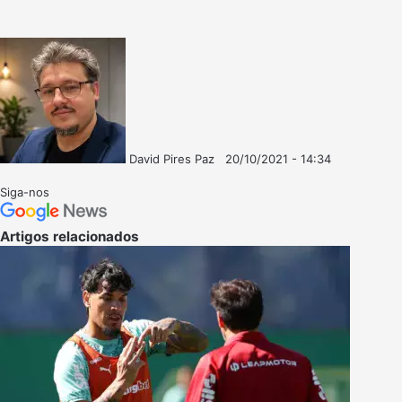
David Pires Paz
20/10/2021 - 14:34
Follow
Mande
on
um
Siga-nos
X
e-
mail
Artigos relacionados