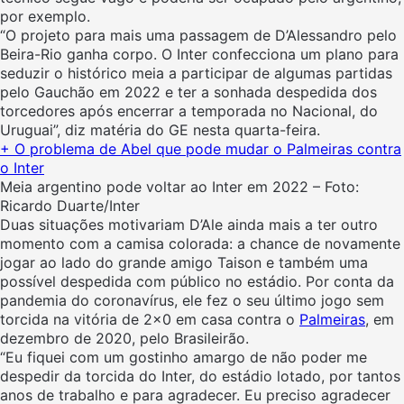
por exemplo.
“O projeto para mais uma passagem de D’Alessandro pelo
Beira-Rio ganha corpo. O Inter confecciona um plano para
seduzir o histórico meia a participar de algumas partidas
pelo Gauchão em 2022 e ter a sonhada despedida dos
torcedores após encerrar a temporada no Nacional, do
Uruguai”, diz matéria do GE nesta quarta-feira.
+ O problema de Abel que pode mudar o Palmeiras contra
o Inter
Meia argentino pode voltar ao Inter em 2022 – Foto:
Ricardo Duarte/Inter
Duas situações motivariam D’Ale ainda mais a ter outro
momento com a camisa colorada: a chance de novamente
jogar ao lado do grande amigo Taison e também uma
possível despedida com público no estádio. Por conta da
pandemia do coronavírus, ele fez o seu último jogo sem
torcida na vitória de 2×0 em casa contra o
Palmeiras
, em
dezembro de 2020, pelo Brasileirão.
“Eu fiquei com um gostinho amargo de não poder me
despedir da torcida do Inter, do estádio lotado, por tantos
anos de trabalho e para agradecer. Eu preciso agradecer