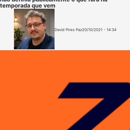
temporada que vem
David Pires Paz
20/10/2021 - 14:34
Follow
Mande
on
um
X
e-
mail