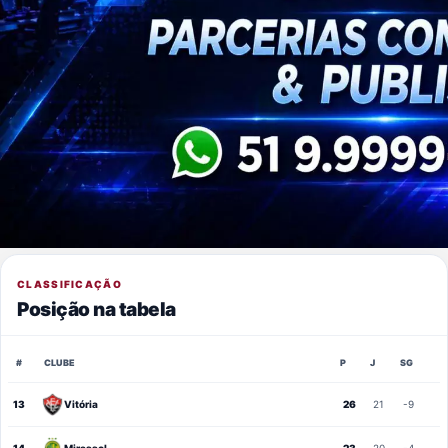
CLASSIFICAÇÃO
Posição na tabela
#
CLUBE
P
J
SG
13
Vitória
26
21
-9