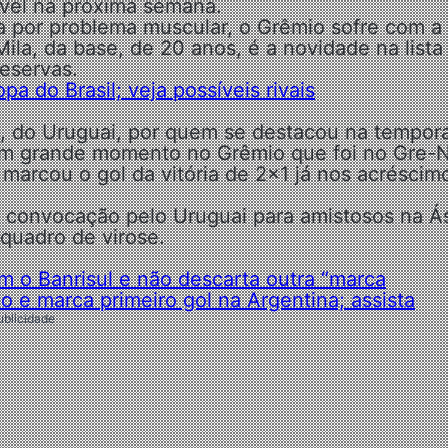
ível na próxima semana.
 por problema muscular, o Grêmio sofre com a
la, da base, de 20 anos, é a novidade na lista
eservas.
a do Brasil; veja possíveis rivais
, do Uruguai, por quem se destacou na tempor
 um grande momento no Grêmio que foi no Gre-N
marcou o gol da vitória de 2×1 já nos acréscim
convocação pelo Uruguai para amistosos na Ás
quadro de virose.
 o Banrisul e não descarta outra “marca
 e marca primeiro gol na Argentina; assista
ublicidade