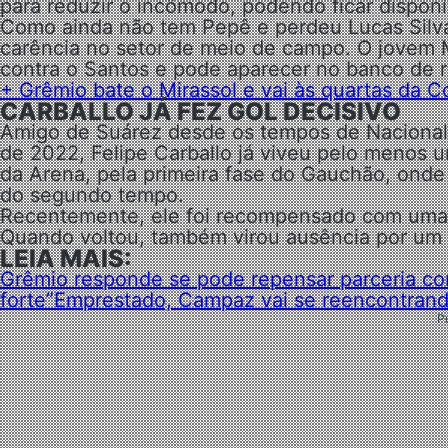
para reduzir o incômodo, podendo ficar dispon
Como ainda não tem Pepê e perdeu Lucas Silva
carência no setor de meio de campo. O jovem Mi
contra o Santos e pode aparecer no banco de r
+ Grêmio bate o Mirassol e vai às quartas da Cop
CARBALLO JÁ FEZ GOL DECISIVO
Amigo de Suárez desde os tempos de Nacional
de 2022, Felipe Carballo já viveu pelo menos
da Arena, pela primeira fase do Gauchão, onde 
do segundo tempo.
Recentemente, ele foi recompensado com uma 
Quando voltou, também virou ausência por um 
LEIA MAIS:
Grêmio responde se pode repensar parceria com
forte”
Emprestado, Campaz vai se reencontrando
P