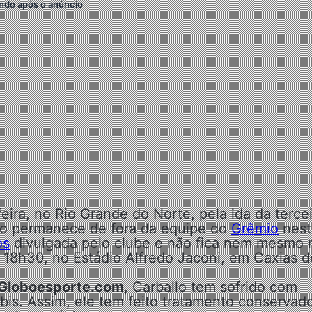
ndo após o anúncio
ira, no Rio Grande do Norte, pela ida da tercei
allo permanece de fora da equipe do
Grêmio
nest
os
divulgada pelo clube e não fica nem mesmo 
s 18h30, no Estádio Alfredo Jaconi, em Caxias d
 Globoesporte.com
, Carballo tem sofrido com
úbis. Assim, ele tem feito tratamento conservad