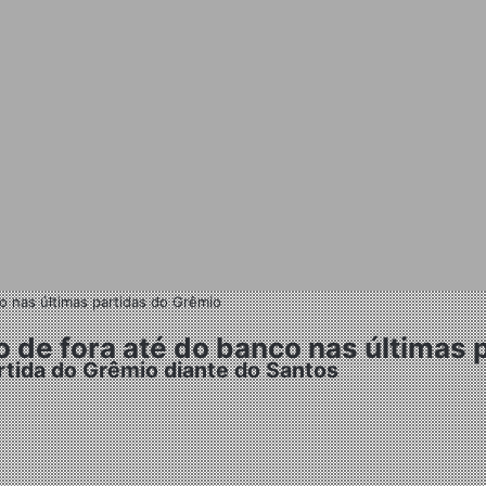
co nas últimas partidas do Grêmio
do de fora até do banco nas últimas
rtida do Grêmio diante do Santos