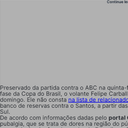
Continue le
Preservado da partida contra o ABC na quinta-fe
fase da Copa do Brasil, o volante Felipe Carb
domingo. Ele não consta
na lista de relacionad
banco de reservas contra o Santos, a partir da
Sul.
De acordo com informações dadas pelo
portal
pubalgia, que se trata de dores na região do p