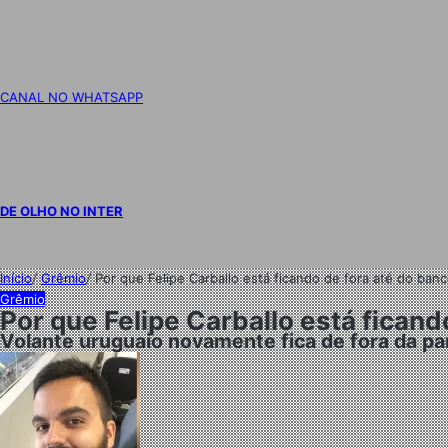
CANAL NO WHATSAPP
DE OLHO NO INTER
Início
/
Grêmio
/
Por que Felipe Carballo está ficando de fora até do ban
Grêmio
Por que Felipe Carballo está fican
Volante uruguaio novamente fica de fora da pa