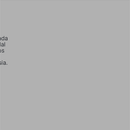
ada
al
os
ia.