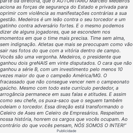
parte da diretoria, que o AUTORITÁRIO Marcelo Medeiros
aciona as forças de segurança do Estado e privada para
oprimir com violência as manifestações contrárias a sua
gestão. Medeiros é um leão contra o seu torcedor e um
gatinho contra adversário fortes. E o mesmo podemos
dizer de alguns jogadores, que se escondem nos
momentos em que o time mais precisa. Time sem alma,
sem indignação. Atletas que mais se preocupam como vão
sair nas fotos do que com a vitória dentro de campo.
Vocês são uma vergonha. Medeiros, o presidente que
ganhou dois greNAIS em vinte disputados. O cara que não
ganhou a série B, com um investimento pelo menos 10
vezes maior do que o campeão América/MG. O
fracassado que não consegue vencer nem o campeonato
gaúcho. Mesmo com todo este currículo perdedor, a
arrogância permanece em suas falas e atitudes. E assim
como seu chefe, os puxa-saco que o seguem também
odeiam o torcedor. Essa direção está transformando o
Celeiro de Ases em Celeiro de Empresários. Respeitem
nossa história, honrem os cargos que vocês ocupam. Ao
contrário do que vocês pensam, NÓS SOMOS O INTER!”
Publicidade