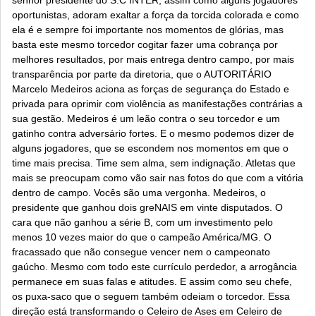
senhor presidente do S.C INTER, assim como alguns jogadores
oportunistas, adoram exaltar a força da torcida colorada e como
ela é e sempre foi importante nos momentos de glórias, mas
basta este mesmo torcedor cogitar fazer uma cobrança por
melhores resultados, por mais entrega dentro campo, por mais
transparência por parte da diretoria, que o AUTORITÁRIO
Marcelo Medeiros aciona as forças de segurança do Estado e
privada para oprimir com violência as manifestações contrárias a
sua gestão. Medeiros é um leão contra o seu torcedor e um
gatinho contra adversário fortes. E o mesmo podemos dizer de
alguns jogadores, que se escondem nos momentos em que o
time mais precisa. Time sem alma, sem indignação. Atletas que
mais se preocupam como vão sair nas fotos do que com a vitória
dentro de campo. Vocês são uma vergonha. Medeiros, o
presidente que ganhou dois greNAIS em vinte disputados. O
cara que não ganhou a série B, com um investimento pelo
menos 10 vezes maior do que o campeão América/MG. O
fracassado que não consegue vencer nem o campeonato
gaúcho. Mesmo com todo este currículo perdedor, a arrogância
permanece em suas falas e atitudes. E assim como seu chefe,
os puxa-saco que o seguem também odeiam o torcedor. Essa
direção está transformando o Celeiro de Ases em Celeiro de