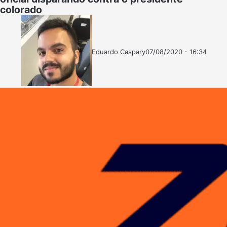
colorado
Eduardo Caspary
07/08/2020 - 16:34
Follow
Mande
on
um
X
e-
mail