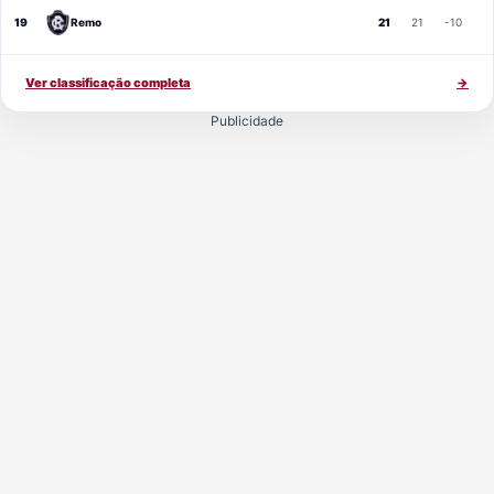
19
Remo
21
21
-10
Ver classificação completa
→
Publicidade