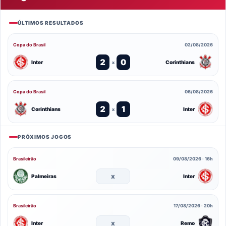
ÚLTIMOS RESULTADOS
Copa do Brasil
02/08/2026
2
0
Inter
Corinthians
x
Copa do Brasil
06/08/2026
2
1
Corinthians
Inter
x
PRÓXIMOS JOGOS
Brasileirão
09/08/2026 · 16h
x
Palmeiras
Inter
Brasileirão
17/08/2026 · 20h
x
Inter
Remo