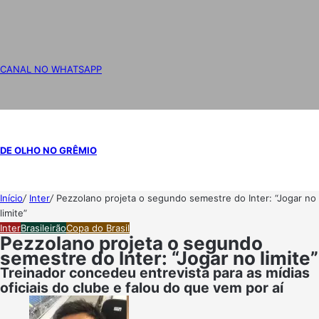
CANAL NO WHATSAPP
DE OLHO NO GRÊMIO
Início
/
Inter
/
Pezzolano projeta o segundo semestre do Inter: “Jogar no
limite”
Inter
Brasileirão
Copa do Brasil
Pezzolano projeta o segundo
semestre do Inter: “Jogar no limite”
Treinador concedeu entrevista para as mídias
oficiais do clube e falou do que vem por aí