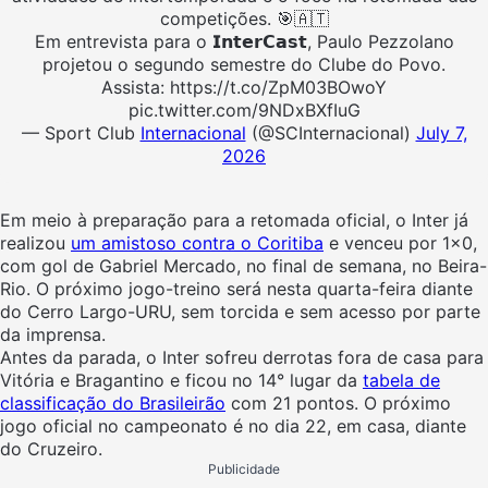
competições. 🎯🇦🇹
Em entrevista para o 𝗜𝗻𝘁𝗲𝗿𝗖𝗮𝘀𝘁, Paulo Pezzolano
projetou o segundo semestre do Clube do Povo.
Assista: https://t.co/ZpM03BOwoY
pic.twitter.com/9NDxBXfIuG
— Sport Club
Internacional
(@SCInternacional)
July 7,
2026
Em meio à preparação para a retomada oficial, o Inter já
realizou
um amistoso contra o Coritiba
e venceu por 1×0,
com gol de Gabriel Mercado, no final de semana, no Beira-
Rio. O próximo jogo-treino será nesta quarta-feira diante
do Cerro Largo-URU, sem torcida e sem acesso por parte
da imprensa.
Antes da parada, o Inter sofreu derrotas fora de casa para
Vitória e Bragantino e ficou no 14° lugar da
tabela de
classificação do Brasileirão
com 21 pontos. O próximo
jogo oficial no campeonato é no dia 22, em casa, diante
do Cruzeiro.
Publicidade