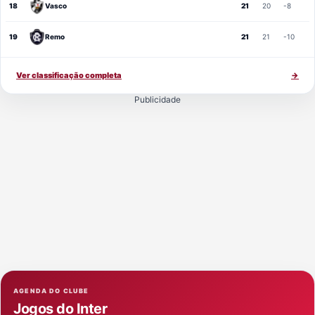
18
Vasco
21
20
-8
19
Remo
21
21
-10
Ver classificação completa
→
Publicidade
AGENDA DO CLUBE
Jogos do Inter