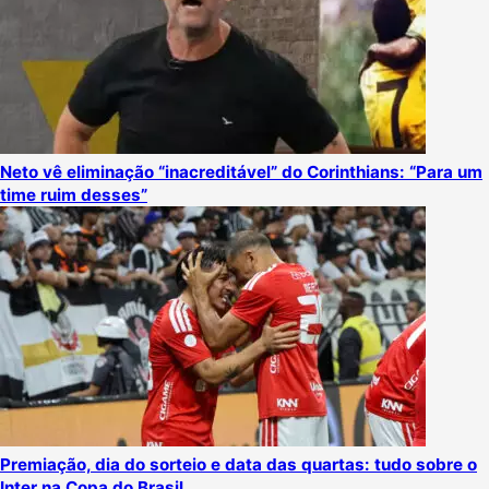
Neto vê eliminação “inacreditável” do Corinthians: “Para um
time ruim desses”
Premiação, dia do sorteio e data das quartas: tudo sobre o
Inter na Copa do Brasil