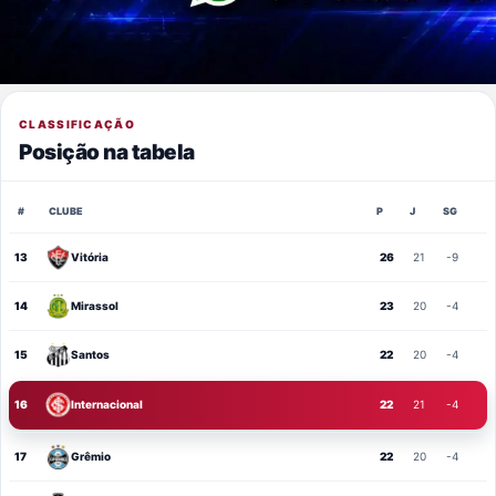
CLASSIFICAÇÃO
Posição na tabela
#
CLUBE
P
J
SG
13
Vitória
26
21
-9
14
Mirassol
23
20
-4
15
Santos
22
20
-4
16
Internacional
22
21
-4
17
Grêmio
22
20
-4