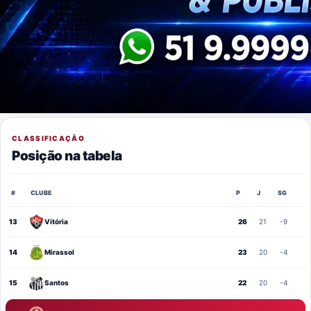
CLASSIFICAÇÃO
Posição na tabela
#
CLUBE
P
J
SG
13
Vitória
26
21
-9
14
Mirassol
23
20
-4
15
Santos
22
20
-4