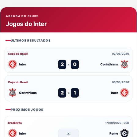
AGENDA DO CLUBE
Jogos do Inter
ÚLTIMOS RESULTADOS
Copa do Brasil
02/08/2026
2
0
Inter
Corinthians
x
Copa do Brasil
06/08/2026
2
1
Corinthians
Inter
x
PRÓXIMOS JOGOS
Brasileirão
17/08/2026 · 20h
x
Inter
Remo