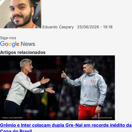
Eduardo Caspary
25/06/2026 - 19:18
Follow
Mande
on
um
Siga-nos
X
e-
mail
Artigos relacionados
Grêmio e Inter colocam dupla Gre-Nal em recorde inédito da
Copa do Brasil