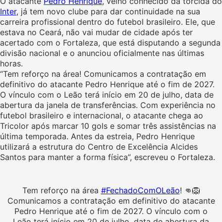
O atacante
Pedro Henrique
, velho conhecido da torcida do
Inter
, já tem novo clube para dar continuidade na sua
carreira profissional dentro do futebol brasileiro. Ele, que
estava no Ceará, não vai mudar de cidade após ter
acertado com o Fortaleza, que está disputando a segunda
divisão nacional e o anunciou oficialmente nas últimas
horas.
“Tem reforço na área! Comunicamos a contratação em
definitivo do atacante Pedro Henrique até o fim de 2027.
O vínculo com o Leão terá início em 20 de julho, data de
abertura da janela de transferências. Com experiência no
futebol brasileiro e internacional, o atacante chega ao
Tricolor após marcar 10 gols e somar três assistências na
última temporada. Antes da estreia, Pedro Henrique
utilizará a estrutura do Centro de Excelência Alcides
Santos para manter a forma física”, escreveu o Fortaleza.
Tem reforço na área
#FechadoComOLeão
! 👊🦁
Comunicamos a contratação em definitivo do atacante
Pedro Henrique até o fim de 2027. O vínculo com o
Leão terá início em 20 de julho, data de abertura da