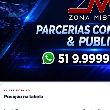
CLASSIFICAÇÃO
Posição na tabela
#
CLUBE
P
J
SG