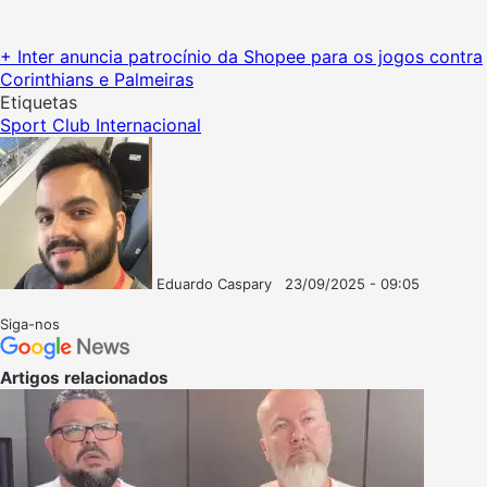
+ Inter anuncia patrocínio da Shopee para os jogos contra
Corinthians e Palmeiras
Etiquetas
Sport Club Internacional
Eduardo Caspary
23/09/2025 - 09:05
Follow
Mande
on
um
Siga-nos
X
e-
mail
Artigos relacionados