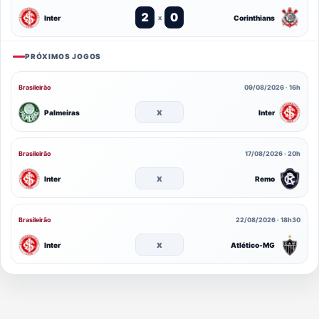
2
0
Inter
Corinthians
x
PRÓXIMOS JOGOS
Brasileirão
09/08/2026 · 16h
x
Palmeiras
Inter
Brasileirão
17/08/2026 · 20h
x
Inter
Remo
Brasileirão
22/08/2026 · 18h30
x
Inter
Atlético-MG