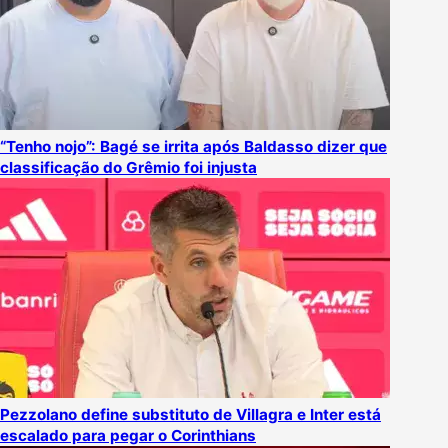
“Tenho nojo”: Bagé se irrita após Baldasso dizer que
classificação do Grêmio foi injusta
Pezzolano define substituto de Villagra e Inter está
escalado para pegar o Corinthians