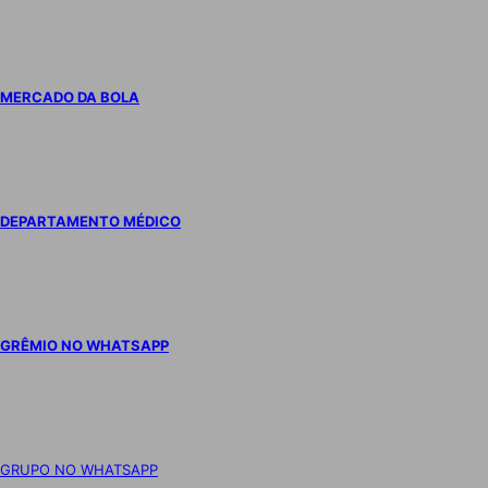
MERCADO DA BOLA
DEPARTAMENTO MÉDICO
GRÊMIO NO WHATSAPP
GRUPO NO WHATSAPP