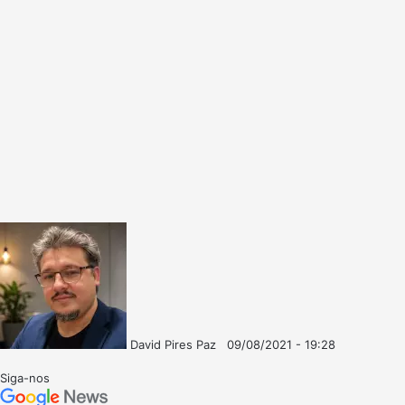
David Pires Paz
09/08/2021 - 19:28
Follow
Mande
on
um
Siga-nos
X
e-