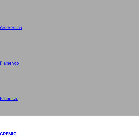
Corinthians
Flamengo
Palmeiras
GRÊMIO