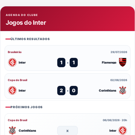
AGENDA DO CLUBE
Jogos do Inter
ÚLTIMOS RESULTADOS
Brasileirão
29/07/2026
1
1
Inter
Flamengo
x
Copa do Brasil
02/08/2026
2
0
Inter
Corinthians
x
PRÓXIMOS JOGOS
Copa do Brasil
06/08/2026 · 20h
x
Corinthians
Inter