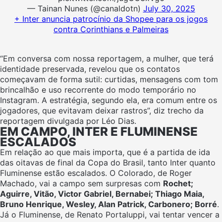
— Tainan Nunes (@canaldotn)
July 30, 2025
+ Inter anuncia patrocínio da Shopee para os jogos
contra Corinthians e Palmeiras
“Em conversa com nossa reportagem, a mulher, que terá
identidade preservada, revelou que os contatos
começavam de forma sutil: curtidas, mensagens com tom
brincalhão e uso recorrente do modo temporário no
Instagram. A estratégia, segundo ela, era comum entre os
jogadores, que evitavam deixar rastros”, diz trecho da
reportagem divulgada por Léo Dias.
EM CAMPO, INTER E FLUMINENSE
ESCALADOS
Em relação ao que mais importa, que é a partida de ida
das oitavas de final da Copa do Brasil, tanto Inter quanto
Fluminense estão escalados. O Colorado, de Roger
Machado, vai a campo sem surpresas com
Rochet;
Aguirre, Vitão, Victor Gabriel, Bernabei; Thiago Maia,
Bruno Henrique, Wesley, Alan Patrick, Carbonero; Borré
.
Já o Fluminense, de Renato Portaluppi, vai tentar vencer a