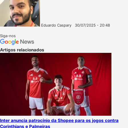
Eduardo Caspary
30/07/2025 - 20:48
Follow
Mande
on
um
Siga-nos
X
e-
mail
Artigos relacionados
Inter anuncia patrocínio da Shopee para os jogos contra
Corinthians e Palmeiras