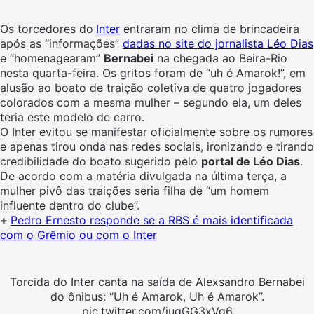
Os torcedores do
Inter
entraram no clima de brincadeira
após as “informações”
dadas no site do jornalista Léo Dias
e “homenagearam”
Bernabei
na chegada ao Beira-Rio
nesta quarta-feira. Os gritos foram de “uh é Amarok!”, em
alusão ao boato de traição coletiva de quatro jogadores
colorados com a mesma mulher – segundo ela, um deles
teria este modelo de carro.
O Inter evitou se manifestar oficialmente sobre os rumores
e apenas tirou onda nas redes sociais, ironizando e tirando
credibilidade do boato sugerido pelo
portal de Léo Dias
.
De acordo com a matéria divulgada na última terça, a
mulher pivô das traições seria filha de “um homem
influente dentro do clube”.
+
Pedro Ernesto responde se a RBS é mais identificada
com o Grêmio ou com o Inter
Torcida do Inter canta na saída de Alexsandro Bernabei
do ônibus: “Uh é Amarok, Uh é Amarok”.
pic.twitter.com/jugGG3xVg6