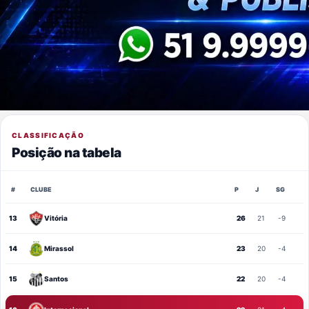
CLASSIFICAÇÃO
Posição na tabela
#
CLUBE
P
J
SG
13
Vitória
26
21
-9
14
Mirassol
23
20
-4
15
Santos
22
20
-4