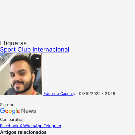
Etiquetas
Sport Club Internacional
Eduardo Caspary
03/10/2025 - 21:28
Follow
Mande
on
um
Siga-nos
X
e-
mail
Compartilhar
Facebook
X
WhatsApp
Telegram
Artigos relacionados