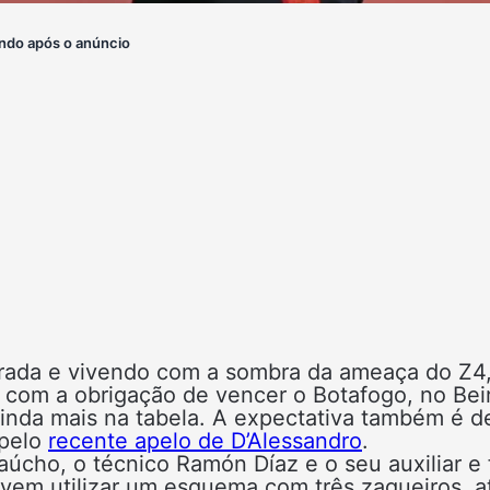
ndo após o anúncio
rada e vivendo com a sombra da ameaça do Z4,
om a obrigação de vencer o Botafogo, no Bei
 ainda mais na tabela. A expectativa também é d
 pelo
recente apelo de D’Alessandro
.
cho, o técnico Ramón Díaz e o seu auxiliar e f
em utilizar um esquema com três zagueiros, a