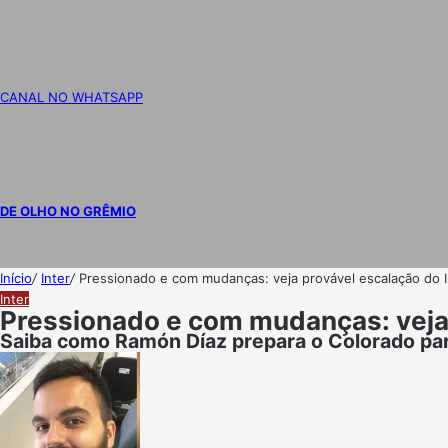
CANAL NO WHATSAPP
DE OLHO NO GRÊMIO
Início
/
Inter
/
Pressionado e com mudanças: veja provável escalação do In
Inter
Pressionado e com mudanças: veja p
Saiba como Ramón Díaz prepara o Colorado par