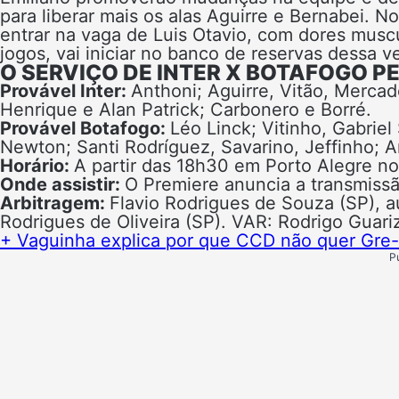
para liberar mais os alas Aguirre e Bernabei. 
entrar na vaga de Luis Otavio, com dores muscu
jogos, vai iniciar no banco de reservas dessa v
O SERVIÇO DE INTER X BOTAFOGO PE
Provável Inter:
Anthoni; Aguirre, Vitão, Merca
Henrique e Alan Patrick; Carbonero e Borré.
Provável Botafogo:
Léo Linck; Vitinho, Gabriel
Newton; Santi Rodríguez, Savarino, Jeffinho; A
Horário:
A partir das 18h30 em Porto Alegre no
Onde assistir:
O Premiere anuncia a transmissã
Arbitragem:
Flavio Rodrigues de Souza (SP), a
Rodrigues de Oliveira (SP). VAR: Rodrigo Guariz
+ Vaguinha explica por que CCD não quer Gre-
P