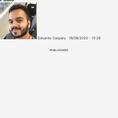
Eduardo Caspary
18/08/2020 - 15:29
Follow
Mande
on
um
PUBLICIDADE
X
e-
mail