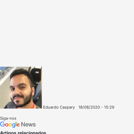
Eduardo Caspary
18/08/2020 - 15:29
Follow
Mande
on
um
Siga-nos
X
e-
mail
Artigos relacionados